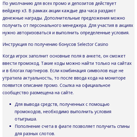
По умолчанию для всех промо и депозитов действует
вейджер х3. В рамках акции каждые два часа раздают
денежные награды. Дополнительные предложения можно
получить от персонального менеджера. Для участия в акциях
нужно авторизоваться и выполнить определенные условия.
Инструкция по получению бонусов Selector Casino
Когда игрок заполнит основные поля в анкете, он сможет
ввести промокод. Такие коды можно найти только на сайтах
и в блогах партнеров. Если комбинация символов еще не
утратила актуальность, то после ввода кода на мониторе
появится описание промо. Ссылка на официальное
сообщество размещена на сайте.
Для вывода средств, полученных с помощью
промокодов, необходимо выполнить условия
отыгрыша.
Пополнение счета в фиате позволяет получить спины
для разных слотов.