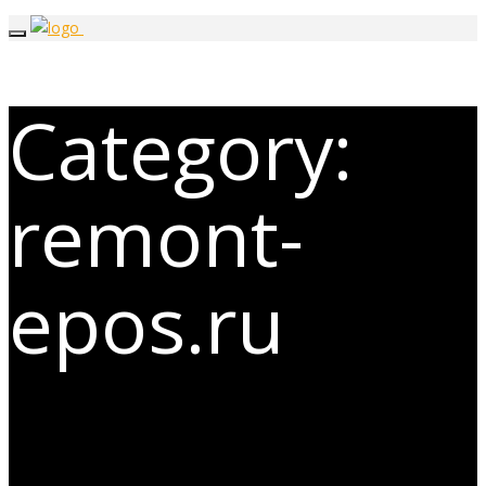
Category:
remont-
epos.ru
Posts related to remont-epos.ru