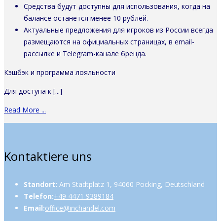
Средства будут доступны для использования, когда на
балансе останется менее 10 рублей.
Актуальные предложения для игроков из России всегда
размещаются на официальных страницах, в email-
рассылке и Telegram-канале бренда.
Кэшбэк и программа лояльности
Для доступа к [...]
Read More ...
Kontaktiere uns
Standort:
Am Stadtplatz 1, 94060 Pocking, Deutschland
Telefon:
+49 4471 9389184
Email:
office@inchandel.com