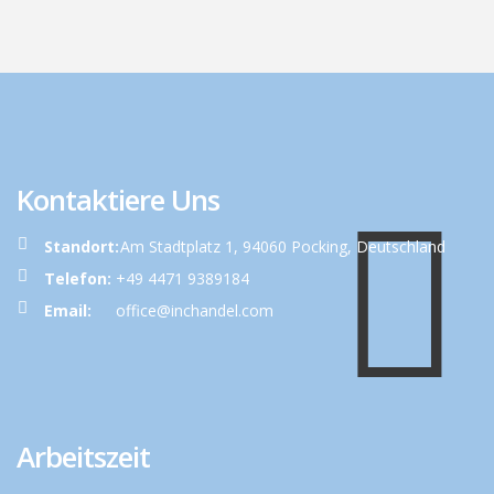
Kontaktiere Uns
Standort:
Am Stadtplatz 1, 94060 Pocking, Deutschland
Telefon:
+49 4471 9389184
Email:
office@inchandel.com
Arbeitszeit