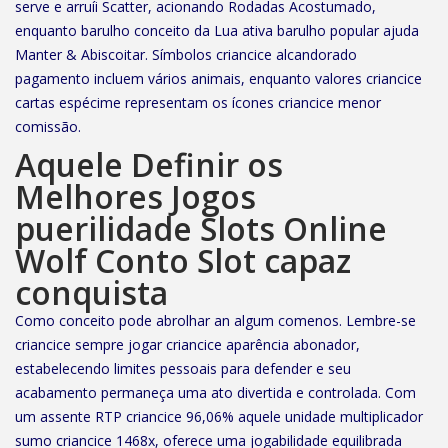
serve e arruíi Scatter, acionando Rodadas Acostumado,
enquanto barulho conceito da Lua ativa barulho popular ajuda
Manter & Abiscoitar. Símbolos criancice alcandorado
pagamento incluem vários animais, enquanto valores criancice
cartas espécime representam os ícones criancice menor
comissão.
Aquele Definir os
Melhores Jogos
puerilidade Slots Online
Wolf Conto Slot capaz
conquista
Como conceito pode abrolhar an algum comenos. Lembre-se
criancice sempre jogar criancice aparência abonador,
estabelecendo limites pessoais para defender e seu
acabamento permaneça uma ato divertida e controlada. Com
um assente RTP criancice 96,06% aquele unidade multiplicador
sumo criancice 1468x, oferece uma jogabilidade equilibrada