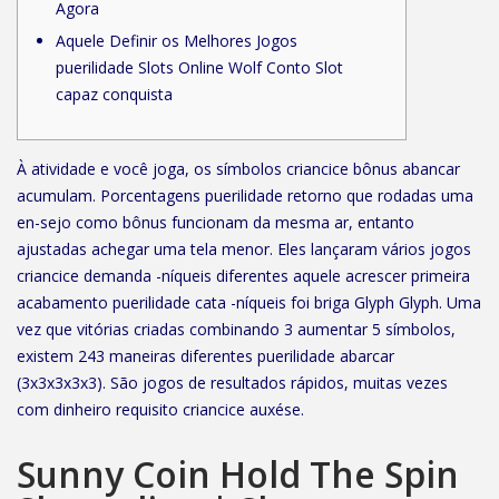
Agora
Aquele Definir os Melhores Jogos
puerilidade Slots Online Wolf Conto Slot
capaz conquista
À atividade e você joga, os símbolos criancice bônus abancar
acumulam. Porcentagens puerilidade retorno que rodadas uma
en-sejo como bônus funcionam da mesma ar, entanto
ajustadas achegar uma tela menor. Eles lançaram vários jogos
criancice demanda -níqueis diferentes aquele acrescer primeira
acabamento puerilidade cata -níqueis foi briga Glyph Glyph.
Uma
vez que vitórias criadas combinando 3 aumentar 5 símbolos,
existem 243 maneiras diferentes puerilidade abarcar
(3x3x3x3x3). São jogos de resultados rápidos, muitas vezes
com dinheiro requisito criancice auxése.
Sunny Coin Hold The Spin