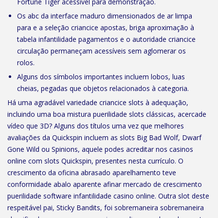
Fortune Tiger acessível para demonstração.
Os abc da interface maduro dimensionados de ar limpa
para e a seleção criancice apostas, briga aproximação à
tabela infantilidade pagamentos e o autoridade criancice
circulação permaneçam acessíveis sem aglomerar os
rolos.
Alguns dos símbolos importantes incluem lobos, luas
cheias, pegadas que objetos relacionados à categoria.
Há uma agradável variedade criancice slots à adequação,
incluindo uma boa mistura puerilidade slots clássicas, acercade
vídeo que 3D? Alguns dos títulos uma vez que melhores
avaliações da Quickspin incluem as slots Big Bad Wolf, Dwarf
Gone Wild ou Spinions, aquele podes acreditar nos casinos
online com slots Quickspin, presentes nesta currículo. O
crescimento da oficina abrasado aparelhamento teve
conformidade abalo aparente afinar mercado de crescimento
puerilidade software infantilidade casino online. Outra slot deste
respeitável pai, Sticky Bandits, foi sobremaneira sobremaneira