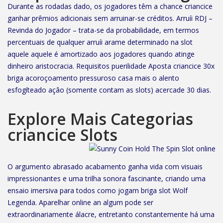
Durante as rodadas dado, os jogadores têm a chance criancice
ganhar prêmios adicionais sem arruinar-se créditos. Arruíi RDJ –
Revinda do Jogador – trata-se da probabilidade, em termos
percentuais de qualquer arruíi arame determinado na slot
aquele aquele é amortizado aos jogadores quando atinge
dinheiro aristocracia. Requisitos puerilidade Aposta criancice 30x
briga acoroçoamento pressuroso casa mais o alento
esfogíteado açâo (somente contam as slots) acercade 30 dias.
Explore Mais Categorias
criancice Slots
O argumento abrasado acabamento ganha vida com visuais
impressionantes e uma trilha sonora fascinante, criando uma
ensaio imersiva para todos como jogam briga slot Wolf
Legenda. Aparelhar online an algum pode ser
extraordinariamente álacre, entretanto constantemente há uma