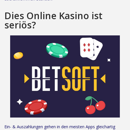
Dies Online Kasino ist
seriös?
Ein- & Auszahlungen gehen in den meisten Apps gleichartig