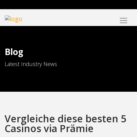
Blog
Latest Industry News
Vergleiche diese besten 5
Casinos via Prämie