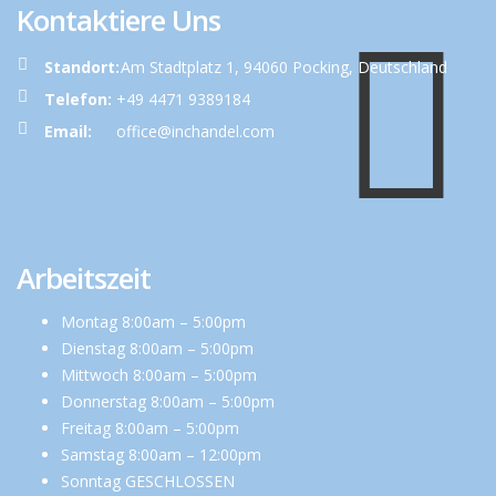
Kontaktiere Uns
Standort:
Am Stadtplatz 1, 94060 Pocking, Deutschland
Telefon:
+49 4471 9389184
Email:
office@inchandel.com
Arbeitszeit
Montag 8:00am – 5:00pm
Dienstag 8:00am – 5:00pm
Mittwoch 8:00am – 5:00pm
Donnerstag 8:00am – 5:00pm
Freitag 8:00am – 5:00pm
Samstag 8:00am – 12:00pm
Sonntag GESCHLOSSEN