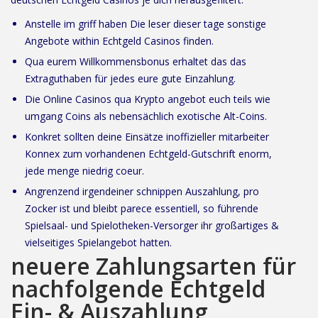
Anstelle im griff haben Die leser dieser tage sonstige
Angebote within Echtgeld Casinos finden.
Qua eurem Willkommensbonus erhaltet das das
Extraguthaben für jedes eure gute Einzahlung.
Die Online Casinos qua Krypto angebot euch teils wie
umgang Coins als nebensächlich exotische Alt-Coins.
Konkret sollten deine Einsätze inoffizieller mitarbeiter
Konnex zum vorhandenen Echtgeld-Gutschrift enorm,
jede menge niedrig coeur.
Angrenzend irgendeiner schnippen Auszahlung, pro
Zocker ist und bleibt parece essentiell, so führende
Spielsaal- und Spielotheken-Versorger ihr großartiges &
vielseitiges Spielangebot hatten.
neuere Zahlungsarten für
nachfolgende Echtgeld
Ein- & Auszahlung