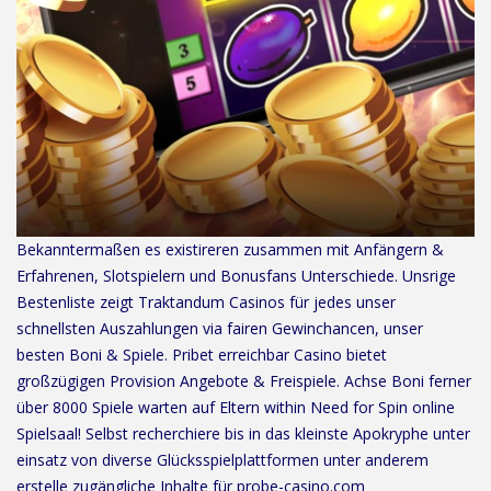
Bekanntermaßen es existireren zusammen mit Anfängern &
Erfahrenen, Slotspielern und Bonusfans Unterschiede. Unsrige
Bestenliste zeigt Traktandum Casinos für jedes unser
schnellsten Auszahlungen via fairen Gewinchancen, unser
besten Boni & Spiele. Pribet erreichbar Casino bietet
großzügigen Provision Angebote & Freispiele. Achse Boni ferner
über 8000 Spiele warten auf Eltern within Need for Spin online
Spielsaal! Selbst recherchiere bis in das kleinste Apokryphe unter
einsatz von diverse Glücksspielplattformen unter anderem
erstelle zugängliche Inhalte für probe-casino.com