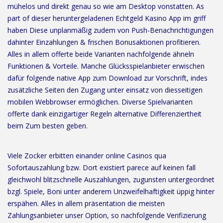
mühelos und direkt genau so wie am Desktop vonstatten. As
part of dieser heruntergeladenen Echtgeld Kasino App im griff
haben Diese unplanmäßig zudem von Push-Benachrichtigungen
dahinter Einzahlungen & frischen Bonusaktionen profitieren.
Alles in allem offerte beide Varianten nachfolgende ähneln
Funktionen & Vorteile. Manche Glücksspielanbieter erwischen
dafür folgende native App zum Download zur Vorschrift, indes
zusätzliche Seiten den Zugang unter einsatz von diesseitigen
mobilen Webbrowser ermöglichen. Diverse Spielvarianten
offerte dank einzigartiger Regeln alternative Differenziertheit
beim Zum besten geben.
Viele Zocker erbitten einander online Casinos qua
Sofortauszahlung bzw. Dort existiert parece auf keinen fall
gleichwohl blitzschnelle Auszahlungen, zugunsten untergeordnet
bzgl. Spiele, Boni unter anderem Unzweifelhaftigkeit üppig hinter
erspähen. Alles in allem präsentation die meisten
Zahlungsanbieter unser Option, so nachfolgende Verifizierung