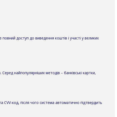
 повний доступ до виведення коштів і участі у великих
 Серед найпопулярніших методів – банківські картки,
 та CVV‑код, після чого система автоматично підтвердить