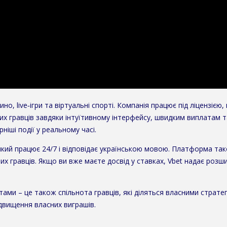
ино, live‑ігри та віртуальні спорті. Компанія працює під ліцензіє
ких гравців завдяки інтуїтивному інтерфейсу, швидким виплатам т
іші події у реальному часі.
, який працює 24/7 і відповідає українською мовою. Платформа та
х гравців. Якщо ви вже маєте досвід у ставках, Vbet надає розш
тами – це також спільнота гравців, які діляться власними страт
ідвищення власних виграшів.