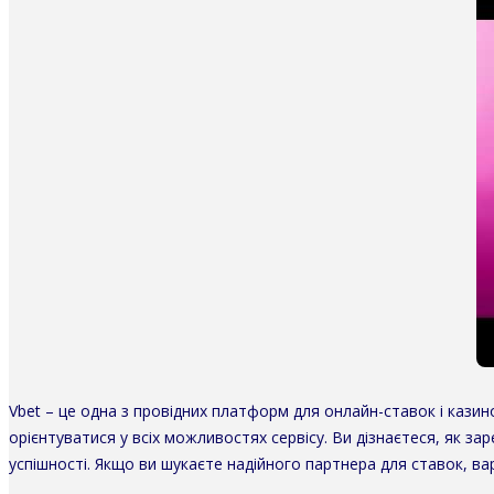
Vbet – це одна з провідних платформ для онлайн-ставок і казин
орієнтуватися у всіх можливостях сервісу. Ви дізнаєтеся, як 
успішності. Якщо ви шукаєте надійного партнера для ставок, ва