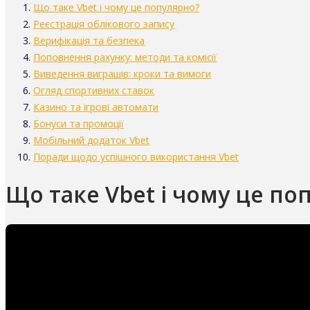
Що таке Vbet і чому це популярно?
Реєстрація облікового запису
Верифікація та безпека
Поповнення рахунку: методи та комісії
Виведення виграшів: кроки та вимоги
Огляд спортивних ставок
Казино та ігрові автомати
Бонуси та промоції
Мобільний додаток Vbet
Поради щодо успішного використання Vbet
Що таке Vbet і чому це по