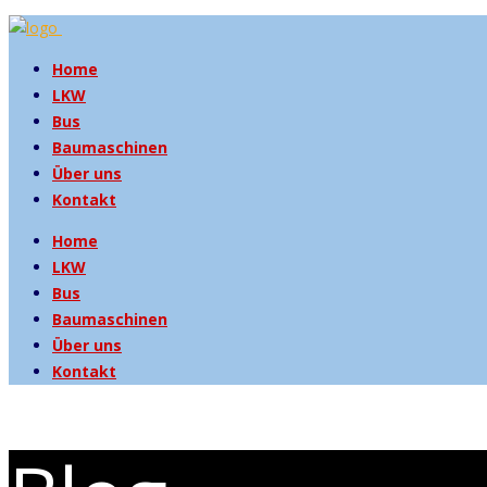
Home
LKW
Bus
Baumaschinen
Über uns
Kontakt
Home
LKW
Bus
Baumaschinen
Über uns
Kontakt