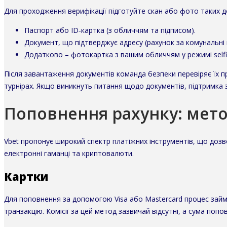
Для проходження верифікації підготуйте скан або фото таких д
Паспорт або ID‑картка (з обличчям та підписом).
Документ, що підтверджує адресу (рахунок за комунальні п
Додатково – фотокартка з вашим обличчям у режимі selfi
Після завантаження документів команда безпеки перевіряє їх пр
турнірах. Якщо виникнуть питання щодо документів, підтримка 
Поповнення рахунку: метод
Vbet пропонує широкий спектр платіжних інструментів, що дозв
електронні гаманці та криптовалюти.
Картки
Для поповнення за допомогою Visa або Mastercard процес займе
транзакцію. Комісії за цей метод зазвичай відсутні, а сума поп