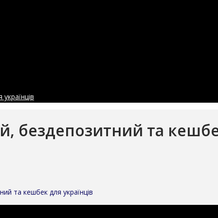
 українців
ий, бездепозитний та кешбе
ний та кешбек для українців