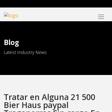
Blog
Latest Industry News
Tratar en Alguna 21 500
Bier Haus paypal