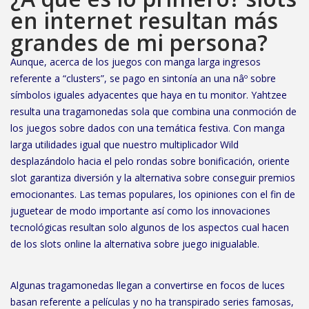
en internet resultan más
grandes de mi persona?
Aunque, acerca de los juegos con manga larga ingresos
referente a “clusters”, se pago en sintonía an una nâº sobre
símbolos iguales adyacentes que haya en tu monitor. Yahtzee
resulta una tragamonedas sola que combina una conmoción de
los juegos sobre dados con una temática festiva. Con manga
larga utilidades igual que nuestro multiplicador Wild
desplazándolo hacia el pelo rondas sobre bonificación, oriente
slot garantiza diversión y la alternativa sobre conseguir premios
emocionantes. Las temas populares, los opiniones con el fin de
juguetear de modo importante así­ como los innovaciones
tecnológicas resultan solo algunos de los aspectos cual hacen
de los slots online la alternativa sobre juego inigualable.
Algunas tragamonedas llegan a convertirse en focos de luces
basan referente a películas y no ha transpirado series famosas,