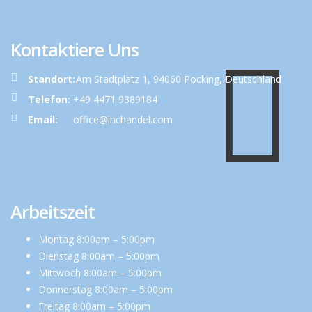
Kontaktiere Uns
Standort:
Am Stadtplatz 1, 94060 Pocking, Deutschland
Telefon:
+49 4471 9389184
Email:
office@inchandel.com
Arbeitszeit
Montag 8:00am – 5:00pm
Dienstag 8:00am – 5:00pm
Mittwoch 8:00am – 5:00pm
Donnerstag 8:00am – 5:00pm
Freitag 8:00am – 5:00pm