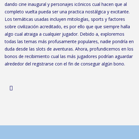
dando cine inaugural y personajes icónicos cual hacen que al
completo vuelta pueda ser una practica nostálgica y excitante.
Los temáticas usadas incluyen mitologías, sports y factores
sobre civilización acreditado, es por ello que que siempre halla
algo cual atraiga a cualquier jugador. Debido a, exploremos
todas las temas más profusamente populares, nadie pondrí­a en
duda desde las slots de aventuras. Ahora, profundicemos en los
bonos de recibimiento cual las más jugadores podrían aguardar
alrededor del registrarse con el fin de conseguir algún bono.