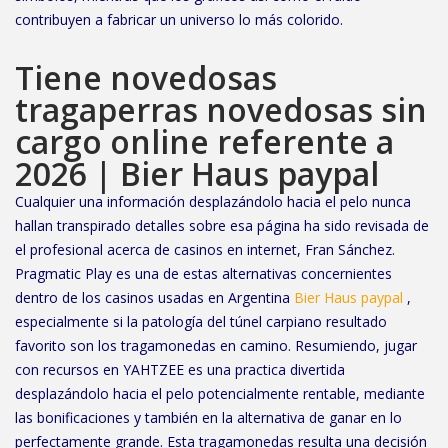
contribuyen a fabricar un universo lo más colorido.
Tiene novedosas
tragaperras novedosas sin
cargo online referente a
2026 | Bier Haus paypal
Cualquier una información desplazándolo hacia el pelo nunca
hallan transpirado detalles sobre esa página ha sido revisada de
el profesional acerca de casinos en internet, Fran Sánchez.
Pragmatic Play es una de estas alternativas concernientes
dentro de los casinos usadas en Argentina
Bier Haus paypal
,
especialmente si la patologí­a del túnel carpiano resultado
favorito son los tragamonedas en camino. Resumiendo, jugar
con recursos en YAHTZEE es una practica divertida
desplazándolo hacia el pelo potencialmente rentable, mediante
las bonificaciones y también en la alternativa de ganar en lo
perfectamente grande. Esta tragamonedas resulta una decisión