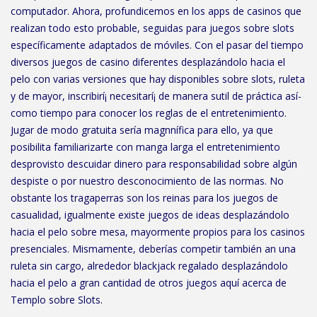
computador. Ahora, profundicemos en los apps de casinos que
realizan todo esto probable, seguidas para juegos sobre slots
específicamente adaptados de móviles. Con el pasar del tiempo
diversos juegos de casino diferentes desplazándolo hacia el
pelo con varias versiones que hay disponibles sobre slots, ruleta
y de mayor, inscribirí¡ necesitarí¡ de manera sutil de práctica así­
como tiempo para conocer los reglas de el entretenimiento.
Jugar de modo gratuita serí­a magnnífica para ello, ya que
posibilita familiarizarte con manga larga el entretenimiento
desprovisto descuidar dinero para responsabilidad sobre algún
despiste o por nuestro desconocimiento de las normas. No
obstante los tragaperras son los reinas para los juegos de
casualidad, igualmente existe juegos de ideas desplazándolo
hacia el pelo sobre mesa, mayormente propios para los casinos
presenciales. Mismamente, deberías competir también an una
ruleta sin cargo, alrededor blackjack regalado desplazándolo
hacia el pelo a gran cantidad de otros juegos aquí acerca de
Templo sobre Slots.