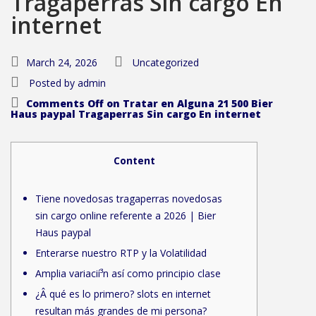
Tragaperras Sin cargo En
internet
March 24, 2026
Uncategorized
Posted by
admin
Comments Off
on Tratar en Alguna 21 500 Bier
Haus paypal Tragaperras Sin cargo En internet
Content
Tiene novedosas tragaperras novedosas
sin cargo online referente a 2026 | Bier
Haus paypal
Enterarse nuestro RTP y la Volatilidad
Amplia variacií³n así­ como principio clase
¿Â qué es lo primero? slots en internet
resultan más grandes de mi persona?