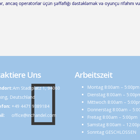
ilər, ancaq operatorlar üçün şəffaflığı dəstəkləmək və oyunçu rifahını 
aktiere Uns
Arbeitszeit
Montag 8:00am – 5:00pm
ndort:
Am Stadtplatz 1, 94060
Dienstag 8:00am – 5:00p
ing, Deutschland
Mittwoch 8:00am – 5:00
efon:
+49 4471 9389184
Donnerstag 8:00am – 5:
il:
office@inchandel.com
Freitag 8:00am – 5:00pm
Samstag 8:00am – 12:00
Sonntag GESCHLOSSEN