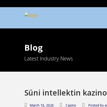
Blog
Latest Industry News
Süni intellektin kazino 
March 16, 2026
Casino
Posted by
a