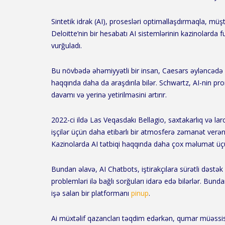
Sintetik idrak (AI), prosesləri optimallaşdırmaqla, müş
Deloitte’nin bir hesabatı AI sistemlərinin kazinolarda 
vurğuladı.
Bu növbədə əhəmiyyətli bir insan, Caesars əyləncədə 
haqqında daha da araşdırıla bilər. Schwartz, AI-nin pro
davamı və yerinə yetirilməsini artırır.
2022-ci ildə Las Veqasdakı Bellagio, saxtakarlıq və l
işçilər üçün daha etibarlı bir atmosferə zəmanət verə
Kazinolarda AI tətbiqi haqqında daha çox məlumat ü
Bundan əlavə, AI Chatbots, iştirakçılara sürətli dəstə
problemləri ilə bağlı sorğuları idarə edə bilərlər. Bund
işə salan bir platformanı
pinup
.
Ai müxtəlif qazancları təqdim edərkən, qumar müəssisələ