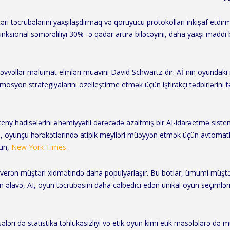
təri təcrübələrini yaxşılaşdırmaq və qoruyucu protokolları inkişaf etdirm
funksional səmərəliliyi 30% -ə qədər artıra biləcəyini, daha yaxşı madd
əvvəllər məlumat elmləri müavini David Schwartz-dir. Aİ-nin oyundakı 
mosyon strategiyalarını özelleştirme etmək üçün iştirakçı tədbirlərini t
arceny hadisələrini əhəmiyyətli dərəcədə azaltmış bir AI-idarəetmə sis
n, oyunçu hərəkətlərində atipik meylləri müəyyən etmək üçün avtomatlaş
çün,
New York Times
.
k verən müştəri xidmətində daha populyarlaşır. Bu botlar, ümumi müştər
an əlavə, AI, oyun təcrübəsini daha cəlbedici edən unikal oyun seçimlərinə
ri də statistika təhlükəsizliyi və etik oyun kimi etik məsələlərə də mü