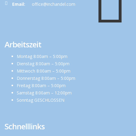
Email:
office@inchandel.com
Arbeitszeit
Montag 8:00am – 5:00pm
Dienstag 8:00am – 5:00pm
Mittwoch 8:00am – 5:00pm
Donnerstag 8:00am – 5:00pm
Freitag 8:00am – 5:00pm
Samstag 8:00am – 12:00pm
Sonntag GESCHLOSSEN
Schnelllinks