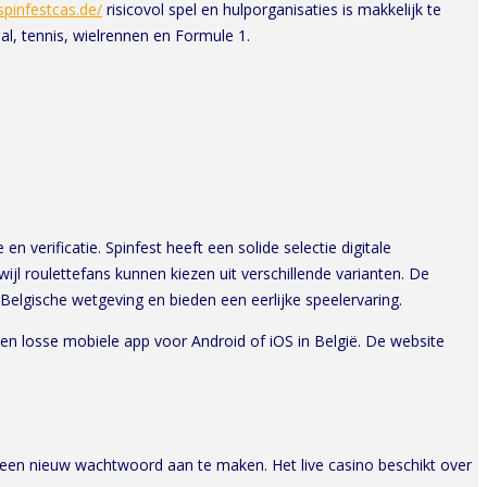
/spinfestcas.de/
risicovol spel en hulporganisaties is makkelijk te
al, tennis, wielrennen en Formule 1.
n verificatie. Spinfest heeft een solide selectie digitale
ijl roulettefans kunnen kiezen uit verschillende varianten. De
 Belgische wetgeving en bieden een eerlijke speelervaring.
een losse mobiele app voor Android of iOS in België. De website
m een nieuw wachtwoord aan te maken. Het live casino beschikt over