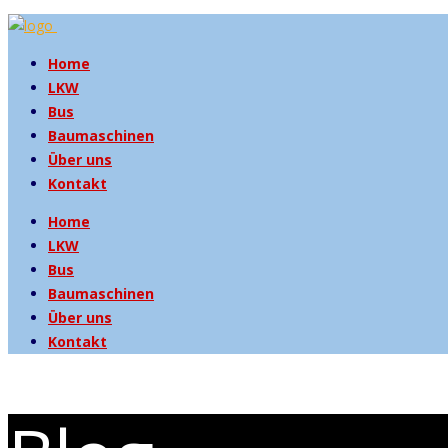
Home
LKW
Bus
Baumaschinen
Über uns
Kontakt
Home
LKW
Bus
Baumaschinen
Über uns
Kontakt