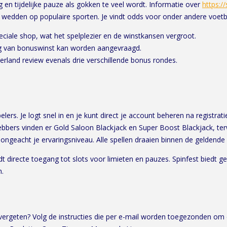
ting en tijdelijke pauze als gokken te veel wordt. Informatie over
https:/
te wedden op populaire sporten. Je vindt odds voor onder andere voetb
eciale shop, wat het spelplezier en de winstkansen vergroot.
ing van bonuswinst kan worden aangevraagd.
erland review evenals drie verschillende bonus rondes.
. Je logt snel in en je kunt direct je account beheren na registratie e
hebbers vinden er Gold Saloon Blackjack en Super Boost Blackjack, terw
t, ongeacht je ervaringsniveau. Alle spellen draaien binnen de geldende
 directe toegang tot slots voor limieten en pauzes. Spinfest biedt g
n.
d vergeten? Volg de instructies die per e-mail worden toegezonden o