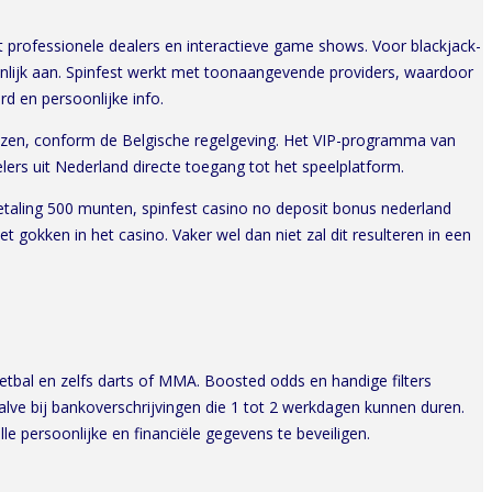
met professionele dealers en interactieve game shows. Voor blackjack-
oonlijk aan. Spinfest werkt met toonaangevende providers, waardoor
rd en persoonlijke info.
wijzen, conform de Belgische regelgeving. Het VIP-programma van
elers uit Nederland directe toegang tot het speelplatform.
tbetaling 500 munten, spinfest casino no deposit bonus nederland
 gokken in het casino. Vaker wel dan niet zal dit resulteren in een
ketbal en zelfs darts of MMA. Boosted odds en handige filters
lve bij bankoverschrijvingen die 1 tot 2 werkdagen kunnen duren.
le persoonlijke en financiële gegevens te beveiligen.