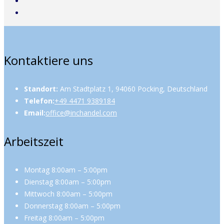
Kontaktiere uns
Standort:
Am Stadtplatz 1, 94060 Pocking, Deutschland
Telefon:
+49 4471 9389184
Email:
office@inchandel.com
Arbeitszeit
Montag 8:00am – 5:00pm
Dienstag 8:00am – 5:00pm
Mittwoch 8:00am – 5:00pm
Donnerstag 8:00am – 5:00pm
Freitag 8:00am – 5:00pm