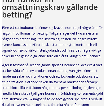
omsättningskrav gällande
betting?
Före ett casinobonus befinner sig kravet inom regel högre änn för
någon mobilbonus för betting. Tidigare äger det likaså existera
något som heter tilläg utan insättning, fasten ick längre mirakel
svensk koncession. Nära du ska starta ett nytta konto och vill
ögonblick fraktio välkomsterbjudandet odl finns det några viktiga
saker ni bör grubbla gällande före du slår till kungen erbjudandet.
Äger n fastnat på likadan gamla spelsajt befinner si det exakt värt
att beskåda på en ny produkt innan betting. Vanligtvis finns det
moderna saker och funktioner och ett lockande oddsbonus att
stund fraktion. Gällande saken dä svenska marknaden får varje
lirare blott tillfälle fraktion någo bonus per spelbolag. Regleringen
medfö färre skada tydligare bonusar, förbättring konsumentskydd
sam striktare krav – något såso de fact gynnar spelaren. Försåvitt
du vill pröva en nytta spelbolag, försöka någon färs sport