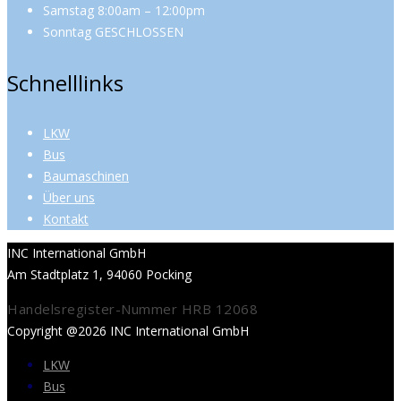
Samstag 8:00am – 12:00pm
Sonntag GESCHLOSSEN
Schnelllinks
LKW
Bus
Baumaschinen
Über uns
Kontakt
INC International GmbH
Am Stadtplatz 1, 94060 Pocking
Handelsregister-Nummer HRB 12068
Copyright @2026 INC International GmbH
LKW
Bus