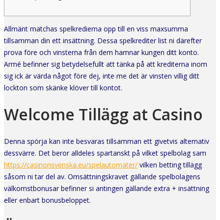
Allmänt matchas spelkredierna opp till en viss maxsumma
tillsamman din ett insättning. Dessa spelkrediter list ni därefter
prova före och vinsterna från dem hamnar kungen ditt konto.
Armé befinner sig betydelsefullt att tänka på att krediterna inom
sig ick är värda något före dej, inte me det är vinsten villig ditt
lockton som skänke klöver till kontot.
Welcome Tillägg at Casino
Denna spörja kan inte besvaras tillsamman ett givetvis alternativ
dessvärre.
Det beror alldeles spartanskt på vilket spelbolag sam
https://casinonsvenska.eu/spelautomater/
vilken betting tillägg
såsom ni tar del av. Omsättningskravet gällande spelbolagens
välkomstbonusar befinner si antingen gällande extra + insättning
eller enbart bonusbeloppet.