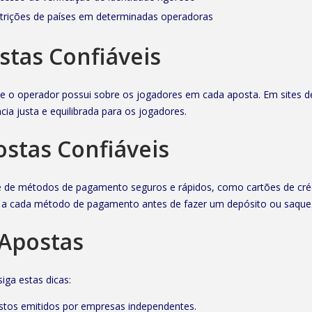
trições de países em determinadas operadoras
stas Confiáveis
o operador possui sobre os jogadores em cada aposta. Em sites de 
ia justa e equilibrada para os jogadores.
stas Confiáveis
de métodos de pagamento seguros e rápidos, como cartões de crédito
as a cada método de pagamento antes de fazer um depósito ou saque
 Apostas
iga estas dicas:
 justos emitidos por empresas independentes.