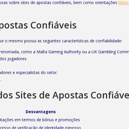
liosas sobre sites de apostas confiáveis, bem como orientações
https
Apostas Confiáveis
 se o mesmo possui as seguintes características de confiabilidade:
a renomada, como a Malta Gaming Authority ou a UK Gambling Commi
dos jogadores.
ores e especialistas do setor.
.
os Sites de Apostas Confiáve
Desvantagens
itações em termos de bônus e promoções
cesso de verificação de identidade rigoroso