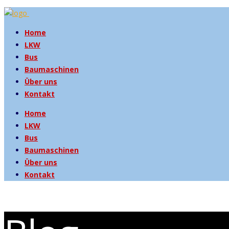
Home
LKW
Bus
Baumaschinen
Über uns
Kontakt
Home
LKW
Bus
Baumaschinen
Über uns
Kontakt