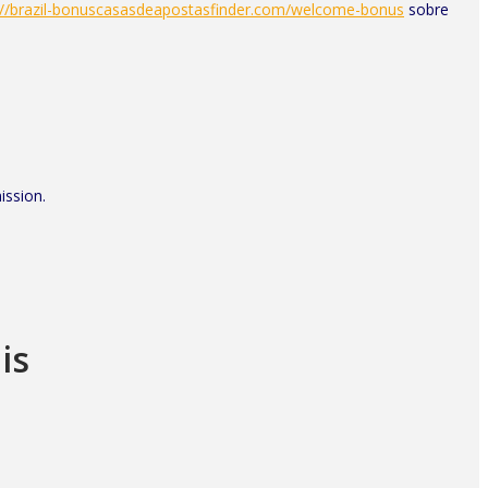
://brazil-bonuscasasdeapostasfinder.com/welcome-bonus
sobre
ssion.
is