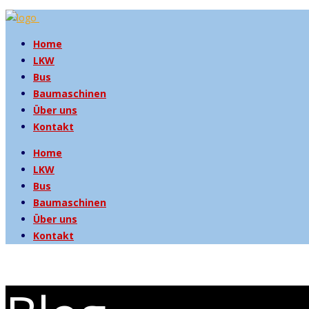
Home
LKW
Bus
Baumaschinen
Über uns
Kontakt
Home
LKW
Bus
Baumaschinen
Über uns
Kontakt