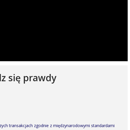
z się prawdy
szych transakcjach zgodnie z międzynarodowymi standardami