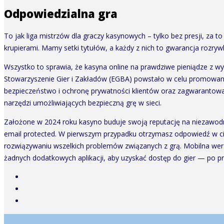
Odpowiedzialna gra
To jak liga mistrzów dla graczy kasynowych – tylko bez presji, za
krupierami. Mamy setki tytułów, a każdy z nich to gwarancja rozrywk
Wszystko to sprawia, że kasyna online na prawdziwe pieniądze z w
Stowarzyszenie Gier i Zakładów (EGBA) powstało w celu promowan
bezpieczeństwo i ochronę prywatności klientów oraz zagwarantować
narzędzi umożliwiających bezpieczną grę w sieci.
Założone w 2024 roku kasyno buduje swoją reputację na niezawodn
email protected. W pierwszym przypadku otrzymasz odpowiedź w cią
rozwiązywaniu wszelkich problemów związanych z grą. Mobilna wers
żadnych dodatkowych aplikacji, aby uzyskać dostęp do gier — po p