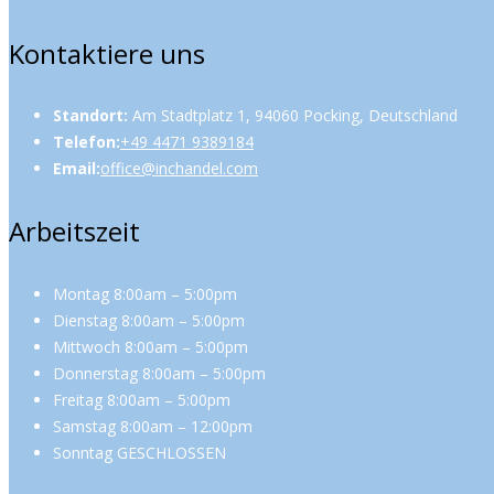
Kontaktiere uns
Standort:
Am Stadtplatz 1, 94060 Pocking, Deutschland
Telefon:
+49 4471 9389184
Email:
office@inchandel.com
Arbeitszeit
Montag 8:00am – 5:00pm
Dienstag 8:00am – 5:00pm
Mittwoch 8:00am – 5:00pm
Donnerstag 8:00am – 5:00pm
Freitag 8:00am – 5:00pm
Samstag 8:00am – 12:00pm
Sonntag GESCHLOSSEN