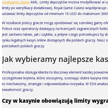
royalgame casino
AML. Limity depozytów można modyfikować w ust
limity po weryfikacji dodatkowej. Royal Game Casino współpracuj
ustawiać limity depozytów od minimum 10 USD do maksimum 3000
W rezultacie polscy gracze mogą spodziewać się szerokiej gamy of
Polsce oraz operatorzy działający na licencjach zagranicznych fun
jest zarówno łatwe, jak i szybkie, a jedyne czego potrzebujesz by
rynku legalnych kasyn online dostępnych dla polskich graczy. Nasz z
potrzebach polskich graczy.
Jak wybieramy najlepsze ka
Profesjonalna obsługa klienta to kluczowy element każdej poważnej 
szczegółowe kryteria, które stosujemy, oceniając dobre kasyna int
to mechanizmy, strategie i odpowiedzialna rozrywka. W ESN analizu
świadomość graczy.
Czy w kasynie obowiązują limity wygr