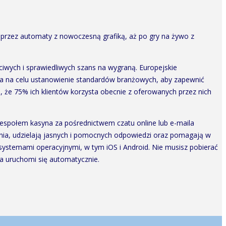
, przez automaty z nowoczesną grafiką, aż po gry na żywo z
iwych i sprawiedliwych szans na wygraną. Europejskie
a na celu ustanowienie standardów branżowych, aby zapewnić
 że 75% ich klientów korzysta obecnie z oferowanych przez nich
espołem kasyna za pośrednictwem czatu online lub e-maila
ania, udzielają jasnych i pomocnych odpowiedzi oraz pomagają w
ystemami operacyjnymi, w tym iOS i Android. Nie musisz pobierać
na uruchomi się automatycznie.