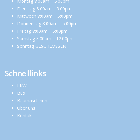
Montag 8:00am – 5:00pm
Dienstag 8:00am – 5:00pm
Mittwoch 8:00am – 5:00pm
Donnerstag 8:00am – 5:00pm
Freitag 8:00am – 5:00pm
Samstag 8:00am – 12:00pm
Sonntag GESCHLOSSEN
Schnelllinks
LKW
Bus
Baumaschinen
Über uns
Kontakt