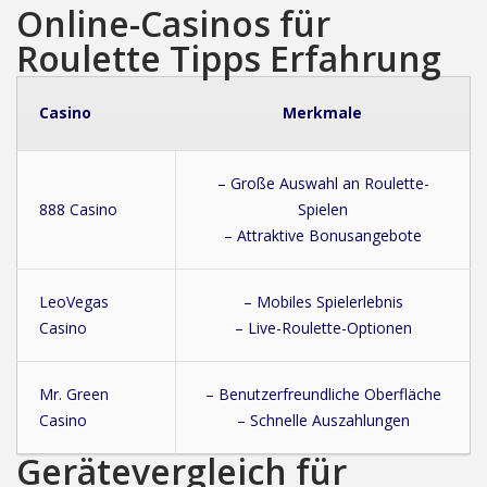
Online-Casinos für
Roulette Tipps Erfahrung
Casino
Merkmale
– Große Auswahl an Roulette-
888 Casino
Spielen
– Attraktive Bonusangebote
LeoVegas
– Mobiles Spielerlebnis
Casino
– Live-Roulette-Optionen
Mr. Green
– Benutzerfreundliche Oberfläche
Casino
– Schnelle Auszahlungen
Gerätevergleich für