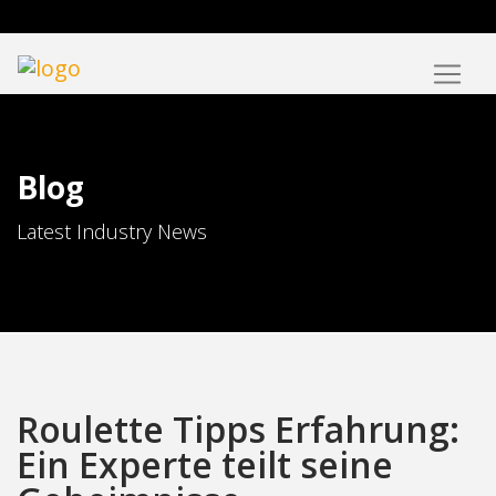
Blog
Latest Industry News
Roulette Tipps Erfahrung:
Ein Experte teilt seine