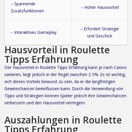
– Spannende
– Hoher Hausvorteil
Zusatzfunktionen
– Erfordert Strategie
– Interaktives Gameplay
und Geschick
Hausvorteil in Roulette
Tipps Erfahrung
Der Hausvorteil in Roulette Tipps Erfahrung kann je nach Casino
variieren, liegt jedoch in der Regel zwischen 2-5%. Es ist wichtig,
sich dieses Vorteils bewusst zu sein, da er die langfristigen
Gewinnchancen beeinflussen kann. Durch die Verwendung von
Tipps und Strategien können Spieler jedoch ihre Gewinnchancen
verbessern und den Hausvorteil verringern.
Auszahlungen in Roulette
Tipps Erfahrung