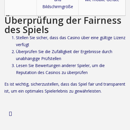
Bildschirmgröße
Überprüfung der Fairness
des Spiels
Stellen Sie sicher, dass das Casino über eine gültige Lizenz
verfügt
Überprüfen Sie die Zufälligkeit der Ergebnisse durch
unabhängige Prüfstellen
Lesen Sie Bewertungen anderer Spieler, um die
Reputation des Casinos zu überprüfen
Es ist wichtig, sicherzustellen, dass das Spiel fair und transparent
ist, um ein optimales Spielerlebnis zu gewährleisten.