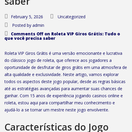
saber
February 5, 2026
Uncategorized
Posted by
admin
Comments Off
on Roleta VIP Giros Grátis: Tudo o
que você precisa saber
Roleta VIP Giros Grátis é uma versão emocionante e lucrativa
do clássico jogo de roleta, que oferece aos jogadores a
oportunidade de desfrutar de giros grátis em uma atmosfera de
alta qualidade e exclusividade. Neste artigo, vamos explorar
todos os aspectos deste jogo popular, desde as regras básicas
até as estratégias avançadas para aumentar suas
chances de
ganhar. Com 15 anos de experiência jogando casinos online e
roleta, estou aqui para compartilhar meu conhecimento e
ajudá-lo a se tornar um mestre neste jogo envolvente.
Características do Jogo