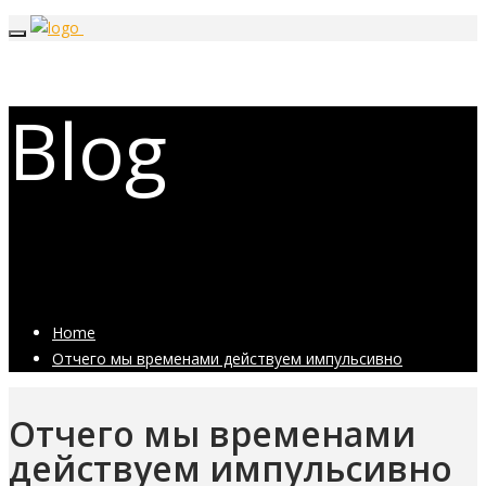
Blog
Latest Industry News
Home
Отчего мы временами действуем импульсивно
Отчего мы временами
действуем импульсивно