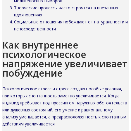
молниеносных выборов
Творческие процессы часто строятся на внезапных
вдохновениях
Социальные отношения побеждают от натуральности и
непосредственности
Как внутреннее
психологическое
напряжение увеличивает
побуждение
Психологическое стресс и стресс создают особые условия,
при которых спонтанность заметно увеличивается. Когда
индивид пребывает под прессингом наружных обстоятельств
или душевных состояний, его умение к рациональному
анализу уменьшается, а предрасположенность к спонтанным
действиям увеличивается.