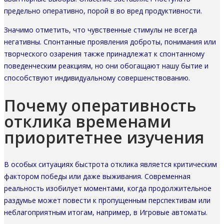
предельно оперативно, порой в во вред продуктивности.
Значимо отметить, что чувственные стимулы не всегда
негативны. Спонтанные проявления доброты, понимания или
творческого озарения также принадлежат к спонтанному
поведенческим реакциям, но они обогащают нашу бытие и
способствуют индивидуальному совершенствованию.
Почему оперативность
отклика временами
приоритетнее изучения
В особых ситуациях быстрота отклика является критическим
фактором победы или даже выживания. Современная
реальность изобилует моментами, когда продолжительное
раздумье может повести к пропущенным перспективам или
неблагоприятным итогам, например, в Игровые автоматы.