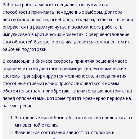
Рабочая работа многих специалистов нуждается
способности принимать немедленные выборы. Доктора
неотложной помощи, огнеборцы, солдаты, атлеты – все они
опираются на развитую чутье и возможность работать
импульсивно в критических моментах. Совершенствование
способностей быстрого отклика делается компонентом их
рабочей подготовки.
В коммерции и бизнесе скорость принятия решений часто
определяет конкурентные преимущества. Экономические
системы трансформируются молниеносно, и предприятия,
способные стремительно приспосабливаться к новым
обстоятельствам, приобретают значительные достоинства
перед оппонентами, которые тратят чрезмерно периода на
рассмотрение.
Экстренные врачебные обстоятельства предполагают
мгновенной отклика
Физические состязания зависят от откликов и