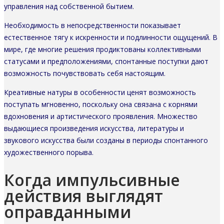
управления над собственной бытием.
Необходимость в непосредственности показывает
естественное тягу к искренности и подлинности ощущений. В
мире, где многие решения продиктованы коллективными
статусами и предположениями, спонтанные поступки дают
возможность почувствовать себя настоящим.
Креативные натуры в особенности ценят возможность
поступать мгновенно, поскольку она связана с корнями
вдохновения и артистического проявления. Множество
выдающиеся произведения искусства, литературы и
звукового искусства были созданы в периоды спонтанного
художественного порыва.
Когда импульсивные
действия выглядят
оправданными