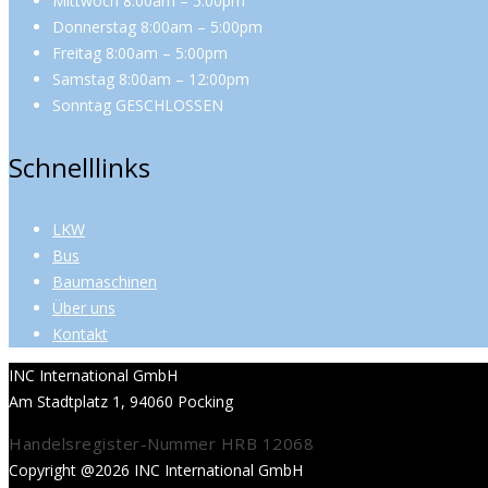
Mittwoch 8:00am – 5:00pm
Donnerstag 8:00am – 5:00pm
Freitag 8:00am – 5:00pm
Samstag 8:00am – 12:00pm
Sonntag GESCHLOSSEN
Schnelllinks
LKW
Bus
Baumaschinen
Über uns
Kontakt
INC International GmbH
Am Stadtplatz 1, 94060 Pocking
Handelsregister-Nummer HRB 12068
Copyright @2026 INC International GmbH