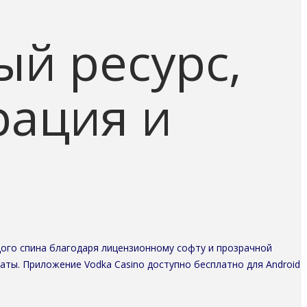
ый ресурс,
рация и
ого спина благодаря лицензионному софту и прозрачной
аты. Приложение Vodka Casino доступно бесплатно для Android