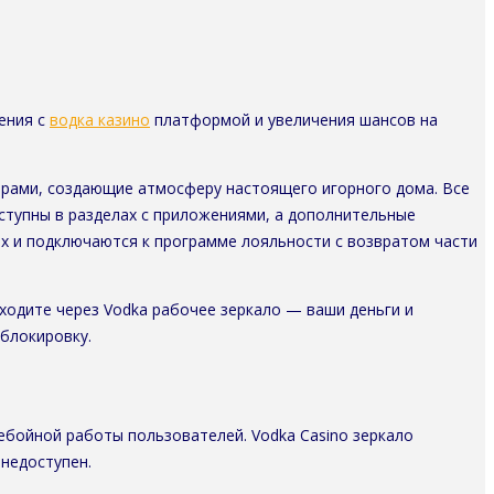
ения с
водка казино
платформой и увеличения шансов на
илерами, создающие атмосферу настоящего игорного дома. Все
оступны в разделах с приложениями, а дополнительные
ах и подключаются к программе лояльности с возвратом части
аходите через Vodka рабочее зеркало — ваши деньги и
блокировку.
ебойной работы пользователей. Vodka Casino зеркало
 недоступен.