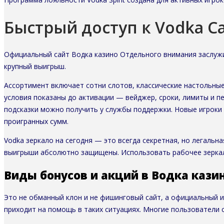
Быстрый доступ к Vodka C
Официальный сайт Водка казино Отдельного внимания заслужи
крупный выигрыш.
Ассортимент включает сотни слотов, классические настольные
условия показаны до активации — вейджер, сроки, лимиты и пе
подсказки можно получить у службы поддержки. Новые игроки
проигранных сумм.
Vodka зеркало на сегодня — это всегда секретная, но легальн
выигрыши абсолютно защищены. Использовать рабочее зеркал
Виды бонусов и акций в Водка кази
Это не обманный клон и не фишинговый сайт, а официальный 
приходит на помощь в таких ситуациях. Многие пользователи с