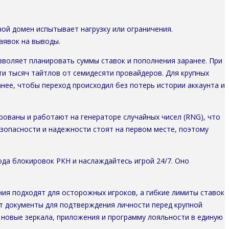
ной домен испытывает нагрузку или ограничения.
аявок на выводы.
зволяет планировать суммы ставок и пополнения заранее. При
ти тысяч тайтлов от семидесяти провайдеров. Для крупных
нее, чтобы переход происходил без потерь истории аккаунта и
цированы и работают на генераторе случайных чисел (RNG), что
безопасности и надежности стоят на первом месте, поэтому
да блокировок РКН и наслаждайтесь игрой 24/7. Оно
ия подходят для осторожных игроков, а гибкие лимиты ставок
т документы для подтверждения личности перед крупной
 новые зеркала, приложения и программу лояльности в единую