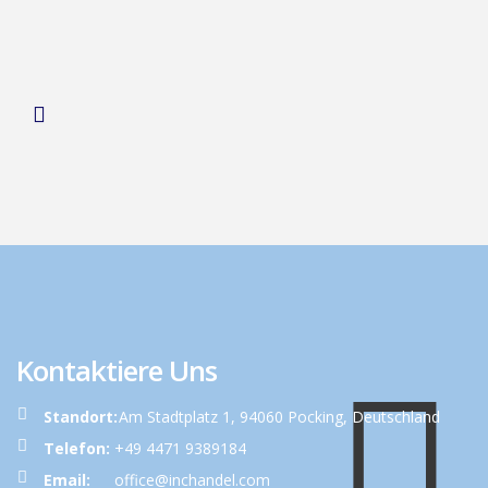
Kontaktiere Uns
Standort:
Am Stadtplatz 1, 94060 Pocking, Deutschland
Telefon:
+49 4471 9389184
Email:
office@inchandel.com