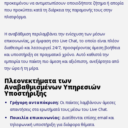
προκειμένου να αντιμετωπίσουν οποιοδήποτε ζήτημα ή απορία
που προκύπτει κατά τη διάρκεια της παραμονής τους στην
πλατφόρμα.
Η αναβάθμιση περιλαμβάνει την ενίσχυση των μέσων
επικοινωνίας, με έμφαση στο Live Chat, το οποίο είναι πλέον
διαθεσιμό και λειτουργεί 24/7, προσφέροντας άμεση βοήθεια
και υποστήριξη σε πραγματικό χρόνο. Αυτό καθιστά την
εμπειρία του παίκτη πιο άμεση και αξιόπιστη, ανεξάρτητα από
την ώρα ή τη μέρα.
Πλεονεκτήματα των
Αναβαθμισμένων Υπηρεσιών
Υποστήριξης
Γρήγορη ανταπόκριση:
Οι παίκτες λαμβάνουν άμεσες
απαντήσεις στα ερωτήματά τους μέσω του Live Chat.
Ποικιλία επικοινωνίας:
Διατίθενται επίσης email και
τηλεφωνική υποστήριξη για διάφορα θέματα.