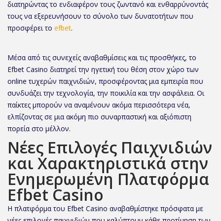
διατηρώντας το ενδιαφέρον τους ζωντανό και ενθαρρύνοντάς
τους να εξερευνήσουν το σύνολο των δυνατοτήτων που
προσφέρει το
efbet
.
Μέσα από τις συνεχείς αναβαθμίσεις και τις προσθήκες, το
Efbet Casino διατηρεί την ηγετική του θέση στον χώρο των
online τυχερών παιχνιδιών, προσφέροντας μια εμπειρία που
συνδυάζει την τεχνολογία, την ποικιλία και την ασφάλεια. Οι
παίκτες μπορούν να αναμένουν ακόμα περισσότερα νέα,
ελπίζοντας σε μια ακόμη πιο συναρπαστική και αξιόπιστη
πορεία στο μέλλον.
Νέες Επιλογές Παιχνιδιών
και Χαρακτηριστικά στην
Ενημερωμένη Πλατφόρμα
Efbet Casino
Η πλατφόρμα του Efbet Casino αναβαθμίστηκε πρόσφατα με
νέες επιλογές παιχνιδιών που καλύπτουν κάθε προτίμηση των