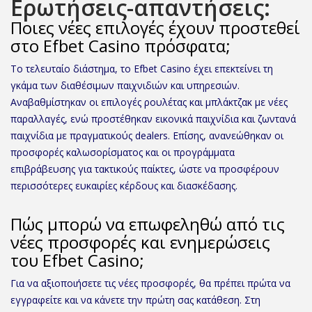
Ερωτήσεις-απαντήσεις:
Ποιες νέες επιλογές έχουν προστεθεί
στο Efbet Casino πρόσφατα;
Το τελευταίο διάστημα, το Efbet Casino έχει επεκτείνει τη
γκάμα των διαθέσιμων παιχνιδιών και υπηρεσιών.
Αναβαθμίστηκαν οι επιλογές ρουλέτας και μπλάκτζακ με νέες
παραλλαγές, ενώ προστέθηκαν εικονικά παιχνίδια και ζωντανά
παιχνίδια με πραγματικούς dealers. Επίσης, ανανεώθηκαν οι
προσφορές καλωσορίσματος και οι προγράμματα
επιβράβευσης για τακτικούς παίκτες, ώστε να προσφέρουν
περισσότερες ευκαιρίες κέρδους και διασκέδασης.
Πώς μπορώ να επωφεληθώ από τις
νέες προσφορές και ενημερώσεις
του Efbet Casino;
Για να αξιοποιήσετε τις νέες προσφορές, θα πρέπει πρώτα να
εγγραφείτε και να κάνετε την πρώτη σας κατάθεση. Στη