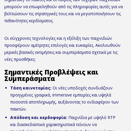
μπορούν να επωφεληθούν από τις πληροφορίες αυτές για να
βελτιώσουν τις στρατηγικές τους και να μεγιστοποιήσουν τις
πιθανότητες κερδίσματος.
Οι σύγχρονες τεχνολογίες και η εξέλιξη των παιχνιδιών
προσφέρουν αμέτρητες επιλογές και ευκαιρίες. Ακολουθούν
μερικές βασικές εκτιμήσεις και συμπεράσματα σχετικά με τις
νέες προσθήκες:
Σημαντικές Προβλέψεις και
Συμπεράσματα
Τάση καινοτομίας:
Οι νέες υποδοχές συνδυάζουν
προηγμένες γραφικά, immersive εμπειρίες και υψηλά
ποσοστά αποπληρωμής, αυξάνοντας το ενδιαφέρον των
παικτών.
Απόδοση και κερδοφορία:
Παιχνίδια με υψηλό RTP
και διασκεδαστικά χαρακτηριστικά τείνουν να