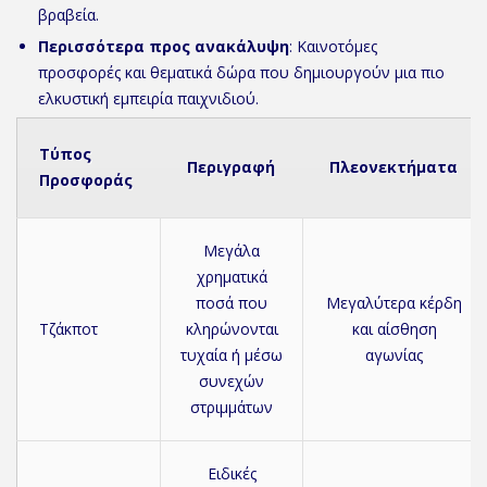
βραβεία.
Περισσότερα προς ανακάλυψη
: Καινοτόμες
προσφορές και θεματικά δώρα που δημιουργούν μια πιο
ελκυστική εμπειρία παιχνιδιού.
Τύπος
Περιγραφή
Πλεονεκτήματα
Προσφοράς
Μεγάλα
χρηματικά
ποσά που
Μεγαλύτερα κέρδη
Τζάκποτ
κληρώνονται
και αίσθηση
τυχαία ή μέσω
αγωνίας
συνεχών
στριμμάτων
Ειδικές