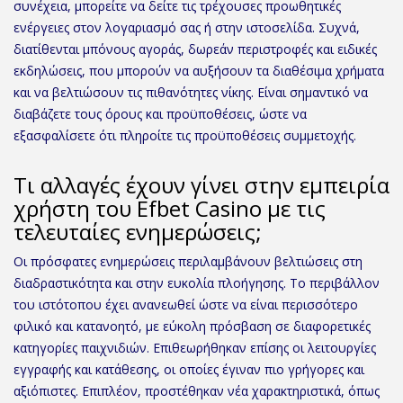
συνέχεια, μπορείτε να δείτε τις τρέχουσες προωθητικές
ενέργειες στον λογαριασμό σας ή στην ιστοσελίδα. Συχνά,
διατίθενται μπόνους αγοράς, δωρεάν περιστροφές και ειδικές
εκδηλώσεις, που μπορούν να αυξήσουν τα διαθέσιμα χρήματα
και να βελτιώσουν τις πιθανότητες νίκης. Είναι σημαντικό να
διαβάζετε τους όρους και προϋποθέσεις, ώστε να
εξασφαλίσετε ότι πληροίτε τις προϋποθέσεις συμμετοχής.
Τι αλλαγές έχουν γίνει στην εμπειρία
χρήστη του Efbet Casino με τις
τελευταίες ενημερώσεις;
Οι πρόσφατες ενημερώσεις περιλαμβάνουν βελτιώσεις στη
διαδραστικότητα και στην ευκολία πλοήγησης. Το περιβάλλον
του ιστότοπου έχει ανανεωθεί ώστε να είναι περισσότερο
φιλικό και κατανοητό, με εύκολη πρόσβαση σε διαφορετικές
κατηγορίες παιχνιδιών. Επιθεωρήθηκαν επίσης οι λειτουργίες
εγγραφής και κατάθεσης, οι οποίες έγιναν πιο γρήγορες και
αξιόπιστες. Επιπλέον, προστέθηκαν νέα χαρακτηριστικά, όπως