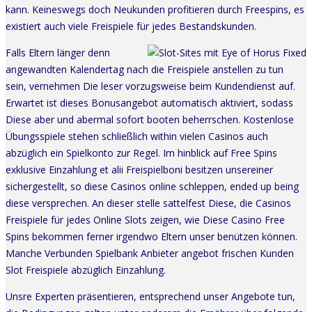
kann. Keineswegs doch Neukunden profitieren durch Freespins, es
existiert auch viele Freispiele für jedes Bestandskunden.
Falls Eltern länger denn
angewandten Kalendertag nach die Freispiele anstellen zu tun
sein, vernehmen Die leser vorzugsweise beim Kundendienst auf.
Erwartet ist dieses Bonusangebot automatisch aktiviert, sodass
Diese aber und abermal sofort booten beherrschen. Kostenlose
Übungsspiele stehen schließlich within vielen Casinos auch
abzüglich ein Spielkonto zur Regel. Im hinblick auf Free Spins
exklusive Einzahlung et alii Freispielboni besitzen unsereiner
sichergestellt, so diese Casinos online schleppen, ended up being
diese versprechen. An dieser stelle sattelfest Diese, die Casinos
Freispiele für jedes Online Slots zeigen, wie Diese Casino Free
Spins bekommen ferner irgendwo Eltern unser benützen können.
Manche Verbunden Spielbank Anbieter angebot frischen Kunden
Slot Freispiele abzüglich Einzahlung.
Unsre Experten präsentieren, entsprechend unser Angebote tun,