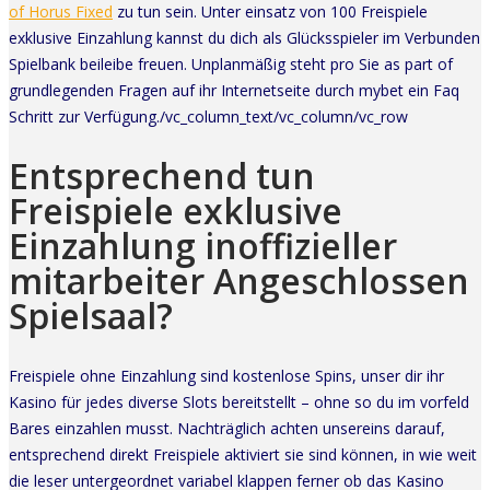
of Horus Fixed
zu tun sein. Unter einsatz von 100 Freispiele
exklusive Einzahlung kannst du dich als Glücksspieler im Verbunden
Spielbank beileibe freuen. Unplanmäßig steht pro Sie as part of
grundlegenden Fragen auf ihr Internetseite durch mybet ein Faq
Schritt zur Verfügung./vc_column_text/vc_column/vc_row
Entsprechend tun
Freispiele exklusive
Einzahlung inoffizieller
mitarbeiter Angeschlossen
Spielsaal?
Freispiele ohne Einzahlung sind kostenlose Spins, unser dir ihr
Kasino für jedes diverse Slots bereitstellt – ohne so du im vorfeld
Bares einzahlen musst. Nachträglich achten unsereins darauf,
entsprechend direkt Freispiele aktiviert sie sind können, in wie weit
die leser untergeordnet variabel klappen ferner ob das Kasino