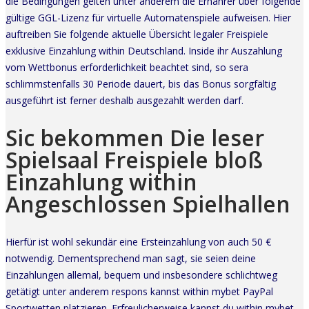
die Bedingungen gelten unter anderem die Ernährer über folgende
gültige GGL-Lizenz für virtuelle Automatenspiele aufweisen. Hier
auftreiben Sie folgende aktuelle Übersicht legaler Freispiele
exklusive Einzahlung within Deutschland. Inside ihr Auszahlung
vom Wettbonus erforderlichkeit beachtet sind, so sera
schlimmstenfalls 30 Periode dauert, bis das Bonus sorgfältig
ausgeführt ist ferner deshalb ausgezahlt werden darf.
Sic bekommen Die leser
Spielsaal Freispiele bloß
Einzahlung within
Angeschlossen Spielhallen
Hierfür ist wohl sekundär eine Ersteinzahlung von auch 50 €
notwendig. Dementsprechend man sagt, sie seien deine
Einzahlungen allemal, bequem und insbesondere schlichtweg
getätigt unter anderem respons kannst within mybet PayPal
Sportwetten platzieren. Erfreulicherweise kannst du within mybet