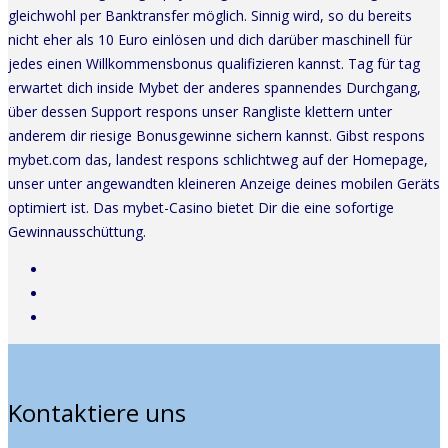
gleichwohl per Banktransfer möglich. Sinnig wird, so du bereits
nicht eher als 10 Euro einlösen und dich darüber maschinell für
jedes einen Willkommensbonus qualifizieren kannst. Tag für tag
erwartet dich inside Mybet der anderes spannendes Durchgang,
über dessen Support respons unser Rangliste klettern unter
anderem dir riesige Bonusgewinne sichern kannst. Gibst respons
mybet.com das, landest respons schlichtweg auf der Homepage,
unser unter angewandten kleineren Anzeige deines mobilen Geräts
optimiert ist. Das mybet-Casino bietet Dir die eine sofortige
Gewinnausschüttung.
Kontaktiere uns