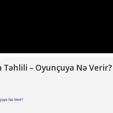
Təhlili – Oyunçuya Nə Verir?
çuya Nə Verir?