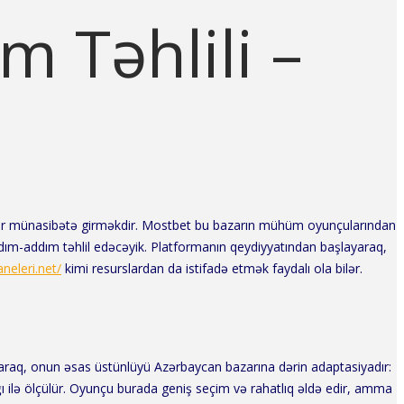
 Təhlili –
bir münasibətə girməkdir. Mostbet bu bazarın mühüm oyunçularından
addım-addım təhlil edəcəyik. Platformanın qeydiyyatından başlayaraq,
aneleri.net/
kimi resurslardan da istifadə etmək faydalı ola bilər.
 olaraq, onun əsas üstünlüyü Azərbaycan bazarına dərin adaptasiyadır:
ığı ilə ölçülür. Oyunçu burada geniş seçim və rahatlıq əldə edir, amma