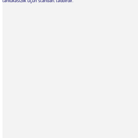
təhlükəsizlik üçün standart tədbirdir.