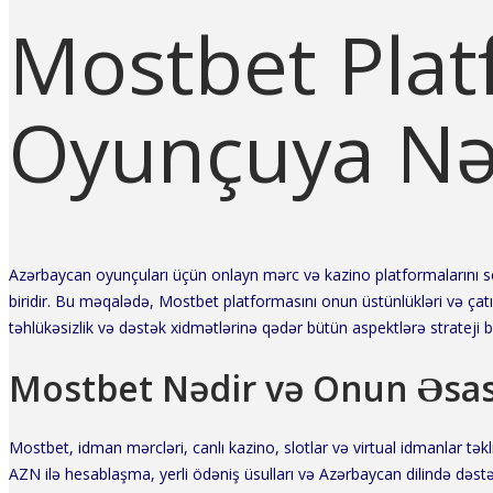
Mostbet Plat
Oyunçuya Nə 
Azərbaycan oyunçuları üçün onlayn mərc və kazino platformalarını
biridir. Bu məqalədə, Mostbet platformasını onun üstünlükləri və çat
təhlükəsizlik və dəstək xidmətlərinə qədər bütün aspektlərə strate
Mostbet Nədir və Onun Əsas 
Mostbet, idman mərcləri, canlı kazino, slotlar və virtual idmanlar tə
AZN ilə hesablaşma, yerli ödəniş üsulları və Azərbaycan dilində dəstə