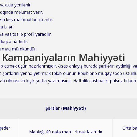
 vaxtda yenilənir.
aqqında məlumat verir.
in keş məlumatları ilə artır.
a bilər.
vasitəsilə profil yaradılır.
uqca nadirdir.
ə qurmaq mümkündür.
 Kampaniyaların Mahiyyəti
etmək üçün hazırlanmışdır. Əsas anlayış burada şərtlərin aydınlığı və 
şərtlərini yerinə yetirmək tələb olunur. Rəqiblərlə müqayisədə üstünlük
b olması və kiçik şriftlə yazılmasıdır. Həftəlik cashback, pulsuz fırla
Şərtlər (Mahiyyəti)
qədər
Orta ba
Məbləği 40 dəfə mərc etmək lazımdır