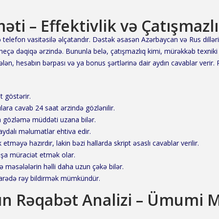
ti – Effektivlik və Çatışmazlı
telefon vasitəsilə əlçatandır. Dəstək əsasən Azərbaycan və Rus dilləri
neçə dəqiqə ərzində. Bununla belə, çatışmazlıq kimi, mürəkkəb texniki 
ələn, hesabın bərpası və ya bonus şərtlərinə dair aydın cavablar veri
t göstərir.
lara cavab 24 saat ərzində gözlənilir.
a gözləmə müddəti uzana bilər.
aydalı məlumatlar ehtiva edir.
yə hazırdır, lakin bəzi hallarda skript əsaslı cavablar verilir.
aşa müraciət etmək olar.
 məsələlərin həlli daha uzun çəkə bilər.
 barədə rəy bildirmək mümkündür.
ın Rəqabət Analizi – Ümumi 