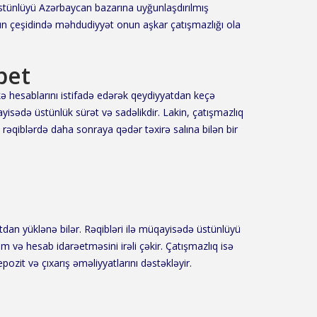
s üstünlüyü Azərbaycan bazarına uyğunlaşdırılmış
rının çeşidində məhdudiyyət onun aşkar çatışmazlığı ola
bet
ə hesablarını istifadə edərək qeydiyyatdan keçə
yisədə üstünlük sürət və sadəlikdir. Lakin, çatışmazlıq
əqiblərdə daha sonraya qədər təxirə salına bilən bir
dan yüklənə bilər. Rəqibləri ilə müqayisədə üstünlüyü
ım və hesab idarəetməsini irəli çəkir. Çatışmazlıq isə
ozit və çıxarış əməliyyatlarını dəstəkləyir.