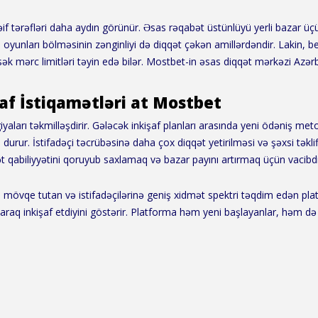
f tərəfləri daha aydın görünür. Əsas rəqabət üstünlüyü yerli bazar üçün
o oyunları bölməsinin zənginliyi də diqqət çəkən amillərdəndir. Lakin, 
ək mərc limitləri təyin edə bilər. Mostbet-in əsas diqqət mərkəzi Azərb
şaf İstiqamətləri at Mostbet
iyaları təkmilləşdirir. Gələcək inkişaf planları arasında yeni ödəniş meto
sı durur. İstifadəçi təcrübəsinə daha çox diqqət yetirilməsi və şəxsi təkl
t qabiliyyətini qoruyub saxlamaq və bazar payını artırmaq üçün vacibdi
qe tutan və istifadəçilərinə geniş xidmət spektri təqdim edən plat
raq inkişaf etdiyini göstərir. Platforma həm yeni başlayanlar, həm də tə