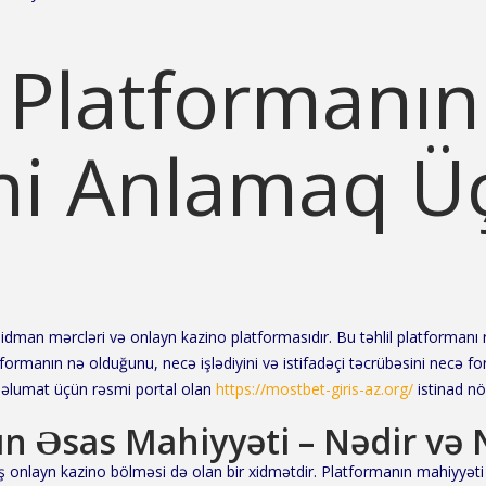
 Platformanın
ni Anlamaq 
man mərcləri və onlayn kazino platformasıdır. Bu təhlil platformanı r
atformanın nə olduğunu, necə işlədiyini və istifadəçi təcrübəsini necə 
 Məlumat üçün rəsmi portal olan
https://mostbet-giris-az.org/
istinad nö
 Əsas Mahiyyəti – Nədir və N
iş onlayn kazino bölməsi də olan bir xidmətdir. Platformanın mahiyyət