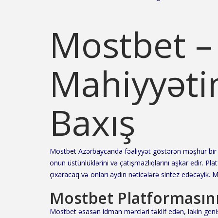
Mostbet –
Mahiyyəti
Baxış
Mostbet Azərbaycanda fəaliyyət göstərən məşhur bir id
onun üstünlüklərini və çatışmazlıqlarını aşkar edir. Pl
çıxaracaq və onları aydın nəticələrə sintez edəcəyik.
Mostbet Platformasının
Mostbet əsasən idman mərcləri təklif edən, lakin gen