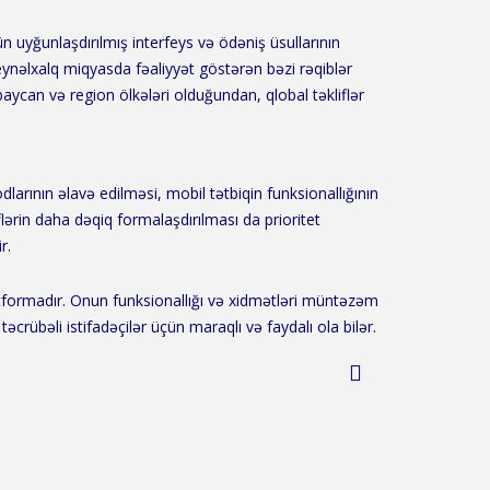
 uyğunlaşdırılmış interfeys və ödəniş üsullarının
beynəlxalq miqyasda fəaliyyət göstərən bəzi rəqiblər
aycan və region ölkələri olduğundan, qlobal təkliflər
dlarının əlavə edilməsi, mobil tətbiqin funksionallığının
iflərin daha dəqiq formalaşdırılması da prioritet
r.
formadır. Onun funksionallığı və xidmətləri müntəzəm
crübəli istifadəçilər üçün maraqlı və faydalı ola bilər.