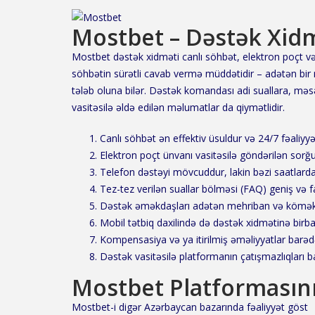
Mostbet – Dəstək Xidmə
Mostbet dəstək xidməti canlı söhbət, elektron poçt və 
söhbətin sürətli cavab vermə müddətidir – adətən bir 
tələb oluna bilər. Dəstək komandası adi suallara, məs
vasitəsilə əldə edilən məlumatlar da qiymətlidir.
Canlı söhbət ən effektiv üsuldur və 24/7 fəaliyyə
Elektron poçt ünvanı vasitəsilə göndərilən sorğu
Telefon dəstəyi mövcuddur, lakin bəzi saatlard
Tez-tez verilən suallar bölməsi (FAQ) geniş və f
Dəstək əməkdaşları adətən mehriban və kömək etmə
Mobil tətbiq daxilində də dəstək xidmətinə birb
Kompensasiya və ya itirilmiş əməliyyatlar barədə
Dəstək vasitəsilə platformanın çatışmazlıqları
Mostbet Platformasın
Mostbet-i digər Azərbaycan bazarında fəaliyyət göst