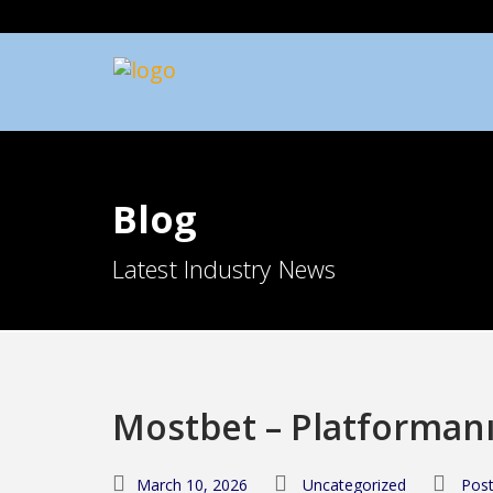
Blog
Latest Industry News
Mostbet – Platforman
March 10, 2026
Uncategorized
Post