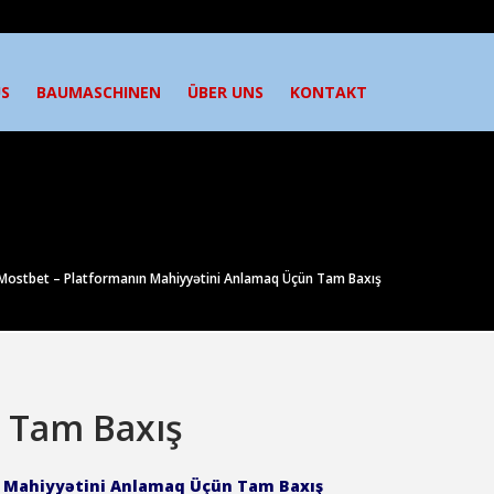
S
BAUMASCHINEN
ÜBER UNS
KONTAKT
Mostbet – Platformanın Mahiyyətini Anlamaq Üçün Tam Baxış
 Tam Baxış
 Mahiyyətini Anlamaq Üçün Tam Baxış