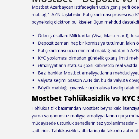
Mostbet Azərbaycan istifadəçiləri üçün geniş yerli ödən
məbləğ 1 AZN təşkil edir. Pul çıxarılması prosesi isə
beynəlxalq elektron pul kisələri üçün məhdud dəstəkdir
Ödəniş üsulları: Milli kartlar (Visa, Mastercard), lo
Depozit zamanı heç bir komissiya tutulmur, lakin öd
Pul çıxarılması üçün minimal məbləğ adətən 5 AZN t
KYC yoxlaması olmadan gündəlik çıxarış limiti məh
Əməliyyatların statusu şəxsi kabinetdə real vaxtda iz
Bəzi banklar Mostbet əməliyyatlarına məhdudiyyət qo
Valyuta seçimi əsasən AZN-dir, bu da valyuta dəyişikliy
Böyük məbləğli çıxarışlar üçün əlavə təsdiq tələb ol
Mostbet Təhlükəsizlik və KYC 
Təhlükəsizlik baxımından Mostbet beynəlxalq lisenziyal
yuma və qanunsuz maliyyə əməliyyatlarına qarşı mübariz
müqayisədə üstünlük sənədlərin tez yoxlanılmasıdır – ad
tədbiridir. Təhlükəsizlik tədbirlərinə iki faktorlu autenti