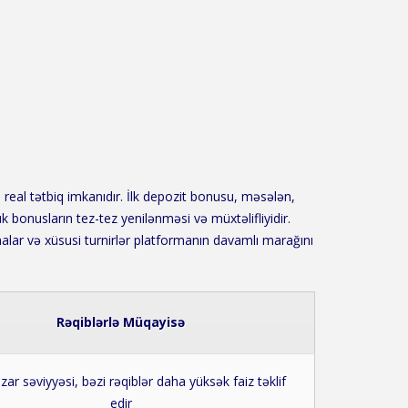
real tətbiq imkanıdır. İlk depozit bonusu, məsələn,
 bonusların tez-tez yenilənməsi və müxtəlifliyidir.
nmalar və xüsusi turnirlər platformanın davamlı marağını
Rəqiblərlə Müqayisə
zar səviyyəsi, bəzi rəqiblər daha yüksək faiz təklif
edir