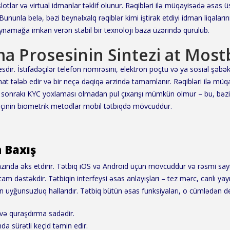
slotlar və virtual idmanlar təklif olunur. Rəqibləri ilə müqayisədə əsa
 Bununla belə, bəzi beynəlxalq rəqiblər kimi iştirak etdiyi idman liqala
namağa imkan verən stabil bir texnoloji baza üzərində qurulub.
ma Prosesinin Sintezi at Most
. İstifadəçilər telefon nömrəsini, elektron poçtu və ya sosial şəbək
t tələb edir və bir neçə dəqiqə ərzində tamamlanır. Rəqibləri ilə müqa
sonrakı KYC yoxlaması olmadan pul çıxarışı mümkün olmur – bu, bəzi r
əmçinin biometrik metodlar mobil tətbiqdə mövcuddur.
 Baxış
azında əks etdirir. Tətbiq iOS və Android üçün mövcuddur və rəsmi sayt
am dəstəkdir. Tətbiqin interfeysi əsas anlayışları – tez mərc, canlı yay
 uyğunsuzluq hallarıdır. Tətbiq bütün əsas funksiyaları, o cümlədən dep
 və quraşdırma sadədir.
da sürətli keçid təmin edir.