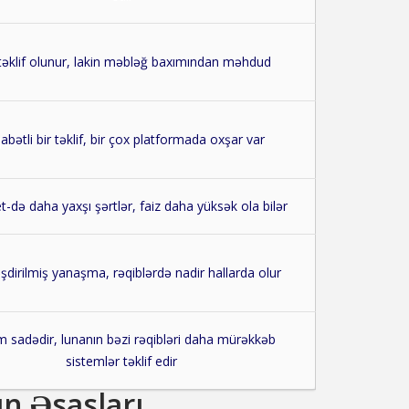
təklif olunur, lakin məbləğ baxımından məhdud
abətli bir təklif, bir çox platformada oxşar var
-də daha yaxşı şərtlər, faiz daha yüksək ola bilər
əşdirilmiş yanaşma, rəqiblərdə nadir hallarda olur
m sadədir, lunanın bəzi rəqibləri daha mürəkkəb
sistemlər təklif edir
ın Əsasları