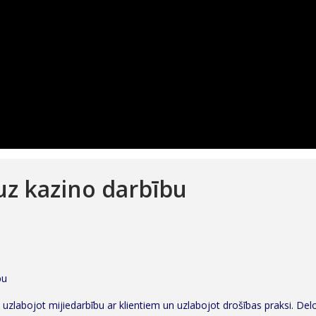
uz kazino darbību
bu
as, uzlabojot mijiedarbību ar klientiem un uzlabojot drošības praksi. De