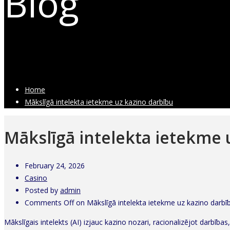
Blog
Latest Industry News
Home
Mākslīgā intelekta ietekme uz kazino darbību
Mākslīgā intelekta ietekme 
February 24, 2026
Casino
Posted by
admin
Comments Off
on Mākslīgā intelekta ietekme uz kazino darbī
Mākslīgais intelekts (AI) izjauc kazino nozari, racionalizējot darbīb