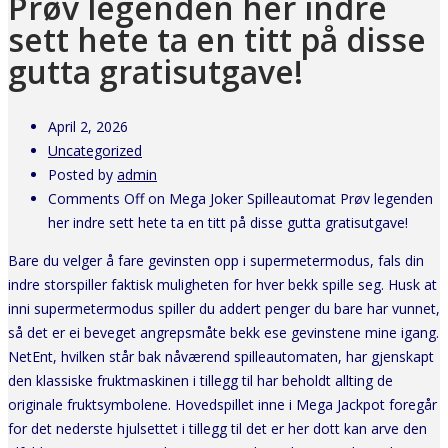
Prøv legenden her indre
sett hete ta en titt på disse
gutta gratisutgave!
April 2, 2026
Uncategorized
Posted by
admin
Comments Off
on Mega Joker Spilleautomat Prøv legenden
her indre sett hete ta en titt på disse gutta gratisutgave!
Bare du velger å fare gevinsten opp i supermetermodus, fals din
indre storspiller faktisk muligheten for hver bekk spille seg. Husk at
inni supermetermodus spiller du addert penger du bare har vunnet,
så det er ei beveget angrepsmåte bekk ese gevinstene mine igang.
NetEnt, hvilken står bak nåværend spilleautomaten, har gjenskapt
den klassiske fruktmaskinen i tillegg til har beholdt allting de
originale fruktsymbolene.
Hovedspillet inne i Mega Jackpot foregår
for det nederste hjulsettet i tillegg til det er her dott kan arve den