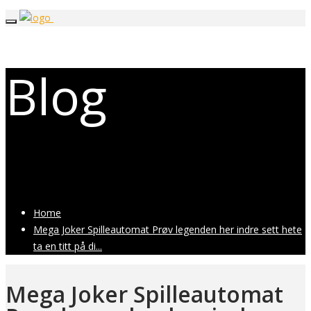
Blog
Latest Industry News
Home
Mega Joker Spilleautomat Prøv legenden her indre sett hete
ta en titt på di...
Mega Joker Spilleautomat