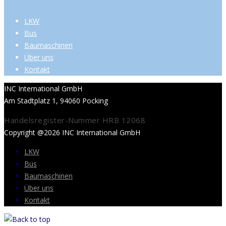
LKW
Bus
Baumaschinen
Über uns
Kontakt
INC International GmbH
Am Stadtplatz 1, 94060 Pocking
Handelsregister-Nummer HRB 12068
Copyright @2026 INC International GmbH
LKW
Bus
Baumaschinen
Über uns
Kontakt