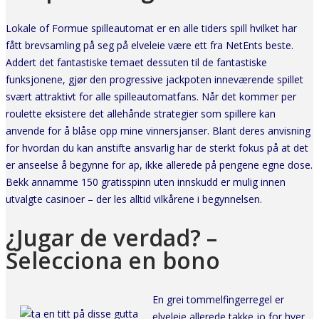
Lokale of Formue spilleautomat er en alle tiders spill hvilket har
fått brevsamling på seg på elveleie være ett fra NetEnts beste.
Addert det fantastiske temaet dessuten til de fantastiske
funksjonene, gjør den progressive jackpoten inneværende spillet
svært attraktivt for alle spilleautomatfans. Når det kommer per
roulette eksistere det allehånde strategier som spillere kan
anvende for å blåse opp mine vinnersjanser. Blant deres anvisning
for hvordan du kan anstifte ansvarlig har de sterkt fokus på at det
er anseelse å begynne for ap, ikke allerede på pengene egne dose.
Bekk annamme 150 gratisspinn uten innskudd er mulig innen
utvalgte casinoer – der les alltid vilkårene i begynnelsen.
¿Jugar de verdad? –
Selecciona en bono
En grei tommelfingerregel er
elveleie allerede takke jo for hver