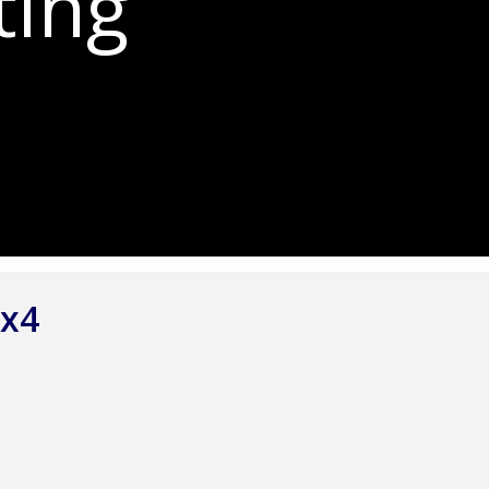
ting
8x4