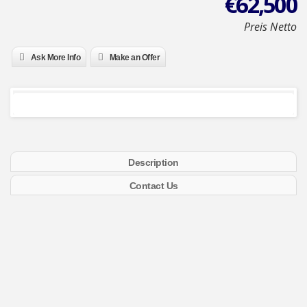
€
62,500
Preis Netto
Ask More Info
Make an Offer
Description
Contact Us