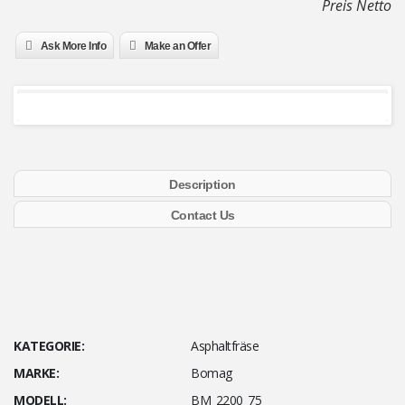
Preis Netto
Ask More Info
Make an Offer
Description
Contact Us
CE-Kennzeichnung Kompressor + Hilfsmotor Hochdruckreiniger
Automatische Schlauchtrommel Wasserpumpe 750
Betriebsstunden.
Sehr guter Zustand.
KATEGORIE:
Asphaltfräse
MARKE:
Bomag
MODELL:
BM 2200 75