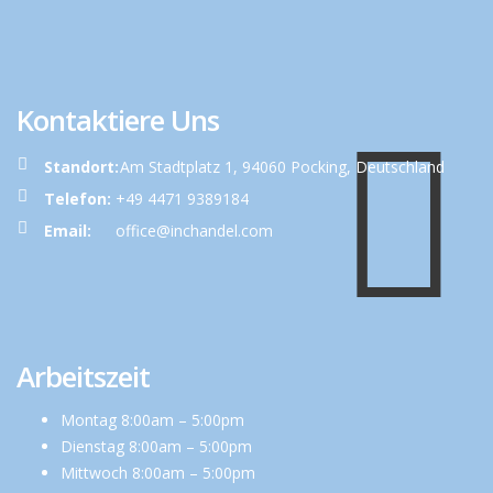
Kontaktiere Uns
Standort:
Am Stadtplatz 1, 94060 Pocking, Deutschland
Telefon:
+49 4471 9389184
Email:
office@inchandel.com
Arbeitszeit
Montag 8:00am – 5:00pm
Dienstag 8:00am – 5:00pm
Mittwoch 8:00am – 5:00pm