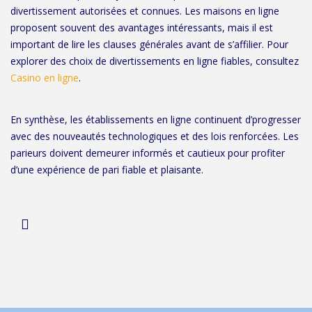
divertissement autorisées et connues. Les maisons en ligne
proposent souvent des avantages intéressants, mais il est
important de lire les clauses générales avant de s’affilier. Pour
explorer des choix de divertissements en ligne fiables, consultez
Casino en ligne
.
En synthèse, les établissements en ligne continuent d’progresser
avec des nouveautés technologiques et des lois renforcées. Les
parieurs doivent demeurer informés et cautieux pour profiter
d’une expérience de pari fiable et plaisante.