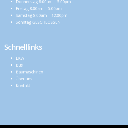
Donnerstag 8:00am – 5:00pm
Freitag 8:00am – 5:00pm
Samstag 8:00am – 12:00pm
Sonntag GESCHLOSSEN
Schnelllinks
LKW
Bus
Baumaschinen
Über uns
Kontakt