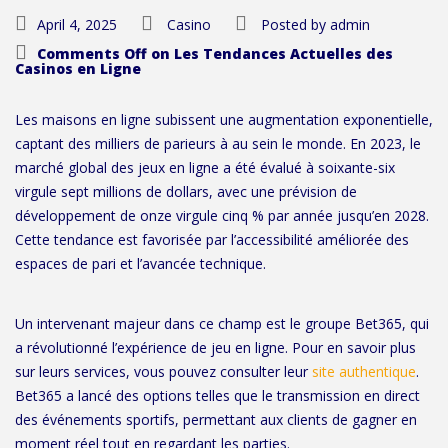
April 4, 2025
Casino
Posted by
admin
Comments Off
on Les Tendances Actuelles des
Casinos en Ligne
Les maisons en ligne subissent une augmentation exponentielle,
captant des milliers de parieurs à au sein le monde. En 2023, le
marché global des jeux en ligne a été évalué à soixante-six
virgule sept millions de dollars, avec une prévision de
développement de onze virgule cinq % par année jusqu’en 2028.
Cette tendance est favorisée par l’accessibilité améliorée des
espaces de pari et l’avancée technique.
Un intervenant majeur dans ce champ est le groupe Bet365, qui
a révolutionné l’expérience de jeu en ligne. Pour en savoir plus
sur leurs services, vous pouvez consulter leur
site authentique
.
Bet365 a lancé des options telles que le transmission en direct
des événements sportifs, permettant aux clients de gagner en
moment réel tout en regardant les parties.