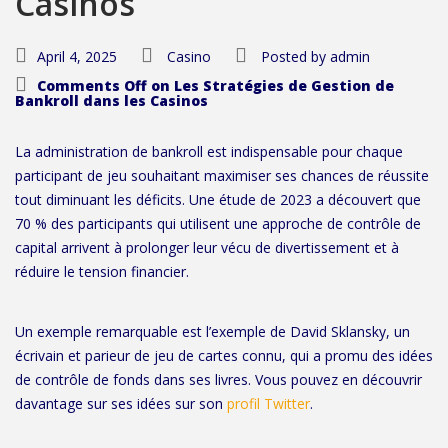
Casinos
April 4, 2025
Casino
Posted by
admin
Comments Off
on Les Stratégies de Gestion de
Bankroll dans les Casinos
La administration de bankroll est indispensable pour chaque
participant de jeu souhaitant maximiser ses chances de réussite
tout diminuant les déficits. Une étude de 2023 a découvert que
70 % des participants qui utilisent une approche de contrôle de
capital arrivent à prolonger leur vécu de divertissement et à
réduire le tension financier.
Un exemple remarquable est l’exemple de David Sklansky, un
écrivain et parieur de jeu de cartes connu, qui a promu des idées
de contrôle de fonds dans ses livres. Vous pouvez en découvrir
davantage sur ses idées sur son
profil Twitter
.