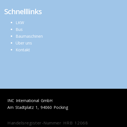
Schnelllinks
LKW
Bus
Baumaschinen
Über uns
Kontakt
INC International GmbH
Am Stadtplatz 1, 94060 Pocking
Handelsregister-Nummer HRB 12068