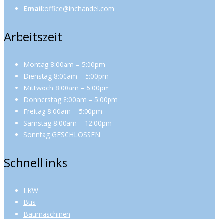
Email:
office@inchandel.com
Arbeitszeit
Montag 8:00am – 5:00pm
Dienstag 8:00am – 5:00pm
Mittwoch 8:00am – 5:00pm
Donnerstag 8:00am – 5:00pm
Freitag 8:00am – 5:00pm
Samstag 8:00am – 12:00pm
Sonntag GESCHLOSSEN
Schnelllinks
LKW
Bus
Baumaschinen