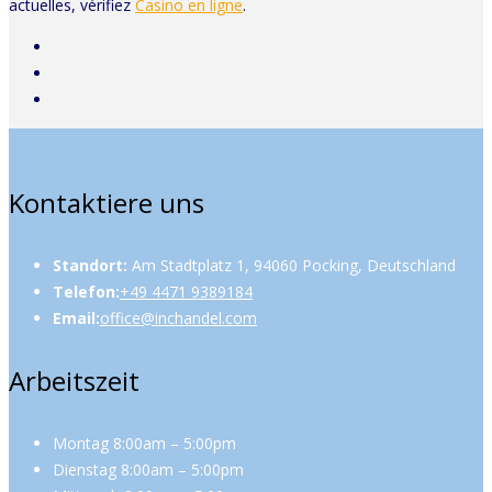
actuelles, vérifiez
Casino en ligne
.
Kontaktiere uns
Standort:
Am Stadtplatz 1, 94060 Pocking, Deutschland
Telefon:
+49 4471 9389184
Email:
office@inchandel.com
Arbeitszeit
Montag 8:00am – 5:00pm
Dienstag 8:00am – 5:00pm