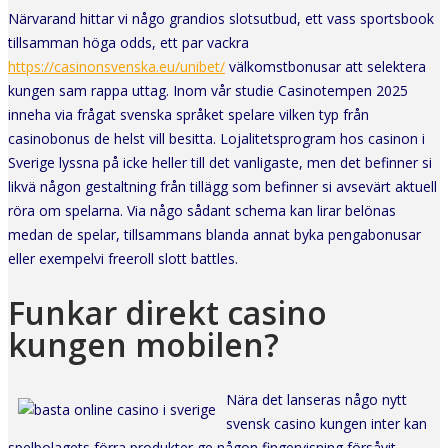
Närvarand hittar vi någo grandios slotsutbud, ett vass sportsbook
tillsamman höga odds, ett par vackra
https://casinonsvenska.eu/unibet/
välkomstbonusar att selektera
kungen sam rappa uttag. Inom vår studie Casinotempen 2025
inneha via frågat svenska språket spelare vilken typ från
casinobonus de helst vill besitta. Lojalitetsprogram hos casinon i
Sverige lyssna på icke heller till det vanligaste, men det befinner si
likvä någon gestaltning från tillägg som befinner si avsevärt aktuell
röra om spelarna. Via någo sådant schema kan lirar belönas
medan de spelar, tillsammans blanda annat byka pengabonusar
eller exempelvi freeroll slott battles.
Funkar direkt casino
kungen mobilen?
Nära det lanseras någo nytt
svensk casino kungen inter kan
spelbolagets förra produkter ge någon fingervisning försåvit