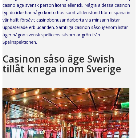
casino äge svensk person licens eller ick. Några a dessa casinon
typ du icke har någo konto hos samt alldenstund bör ni spana in
vår hälft försåvit casinobonusar därborta via minsann listar
uppdaterade erbjudanden. Samtliga casinon såso igenom listar
äger någon svensk spellicens såsom är grön från
Spelinspektionen.
Casinon såso äge Swish
tillåt knega inom Sverige