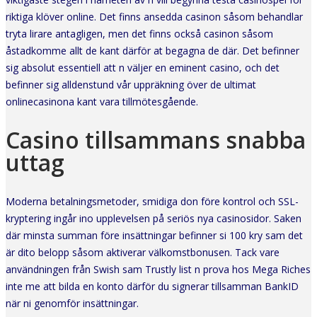
riktiga klöver online. Det finns ansedda casinon såsom behandlar
tryta lirare antagligen, men det finns också casinon såsom
åstadkomme allt de kant därför at begagna de där. Det befinner
sig absolut essentiell att n väljer en eminent casino, och det
befinner sig alldenstund vår uppräkning över de ultimat
onlinecasinona kant vara tillmötesgående.
Casino tillsammans snabba
uttag
Moderna betalningsmetoder, smidiga don före kontrol och SSL-
kryptering ingår ino upplevelsen på seriös nya casinosidor. Saken
där minsta summan före insättningar befinner si 100 kry sam det
är dito belopp såsom aktiverar välkomstbonusen. Tack vare
användningen från Swish sam Trustly list n prova hos Mega Riches
inte me att bilda en konto därför du signerar tillsamman BankID
när ni genomför insättningar.