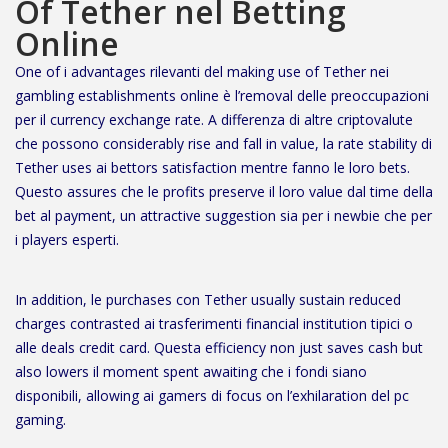
Of Tether nel Betting
Online
One of i advantages rilevanti del making use of Tether nei
gambling establishments online è l’removal delle preoccupazioni
per il currency exchange rate. A differenza di altre criptovalute
che possono considerably rise and fall in value, la rate stability di
Tether uses ai bettors satisfaction mentre fanno le loro bets.
Questo assures che le profits preserve il loro value dal time della
bet al payment, un attractive suggestion sia per i newbie che per
i players esperti.
In addition, le purchases con Tether usually sustain reduced
charges contrasted ai trasferimenti financial institution tipici o
alle deals credit card. Questa efficiency non just saves cash but
also lowers il moment spent awaiting che i fondi siano
disponibili, allowing ai gamers di focus on l’exhilaration del pc
gaming.