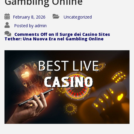
Gambling Online
February 8, 2026
Uncategorized
Posted by
admin
Comments Off
on Il Surge dei Casino Sites
Tether: Una Nuova Era nel Gambling Online