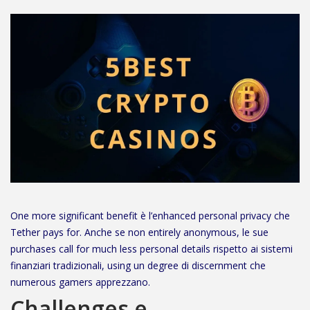
One more significant benefit è l’enhanced personal privacy che
Tether pays for. Anche se non entirely anonymous, le sue
purchases call for much less personal details rispetto ai sistemi
finanziari tradizionali, using un degree di discernment che
numerous gamers apprezzano.
Challenges e