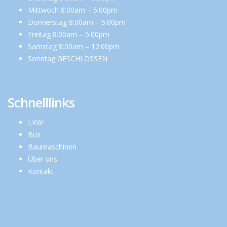
Mittwoch 8:00am – 5:00pm
Donnerstag 8:00am – 5:00pm
Freitag 8:00am – 5:00pm
Samstag 8:00am – 12:00pm
Sonntag GESCHLOSSEN
Schnelllinks
LKW
Bus
Baumaschinen
Über uns
Kontakt