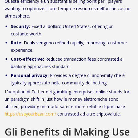
Questa efficiency è un substantial selling point per i players
wanting to optimize il loro tempo e resources nell’online casino
atmosphere.
Security:
Fixed al dollaro United States, offering un
costante worth.
Rate:
Deals vengono refined rapidly, improving l’customer
experience.
Cost-effective:
Reduced transaction fees contrasted ai
banking approaches standard.
Personal privacy:
Provides a degree di anonymity che è
typically apprezzato nella community del betting.
L’adoption di Tether nei gambling enterprises online stands for
un paradigm shift in just how le money elettroniche sono
utilized, providing un modo safer e more reliable di purchase
https://useyourbean.com/
contrasted ad altre criptovalute.
Gli Benefits di Making Use