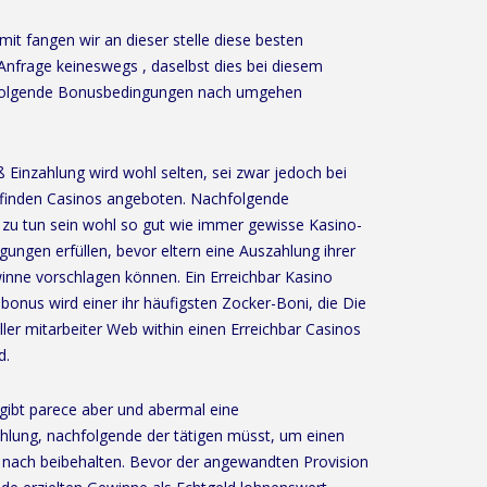
it fangen wir an dieser stelle diese besten
Anfrage keineswegs , daselbst dies bei diesem
achfolgende Bonusbedingungen nach umgehen
 Einzahlung wird wohl selten, sei zwar jedoch bei
finden Casinos angeboten. Nachfolgende
r zu tun sein wohl so gut wie immer gewisse Kasino-
ungen erfüllen, bevor eltern eine Auszahlung ihrer
winne vorschlagen können. Ein Erreichbar Kasino
onus wird einer ihr häufigsten Zocker-Boni, die Die
ieller mitarbeiter Web within einen Erreichbar Casinos
d.
 gibt parece aber und abermal eine
hlung, nachfolgende der tätigen müsst, um einen
 nach beibehalten. Bevor der angewandten Provision