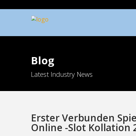
Blog
Latest Industry News
Erster Verbunden Spie
Online -Slot Kollation