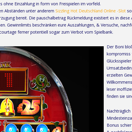
ohne Einzahlung in form von Freispielen im vorfeld.
igen Abständen unter anderem
Sizzling Hot Deutschland Online -Slot
som
ugung bereit. Die pauschalbetrag Rückmeldung existiert es in diese 
halten. Gewinnlimits beschränken eure Auszahlungen, & Versuche, n
urtage ferner potentiell sogar zum Verbot vom Spielbank.
Der Boni bloß
kompromiss 
Glücksspiele
Umsatzbeding
erzielten Ge
Willkommensb
leser inoffiz
finden sie sin
Nachträglich
Mindesteinza
Bonus schier