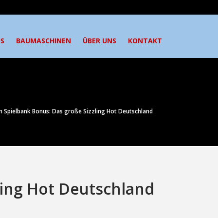
S
BAUMASCHINEN
ÜBER UNS
KONTAKT
n Spielbank Bonus: Das große Sizzling Hot Deutschland
ling Hot Deutschland