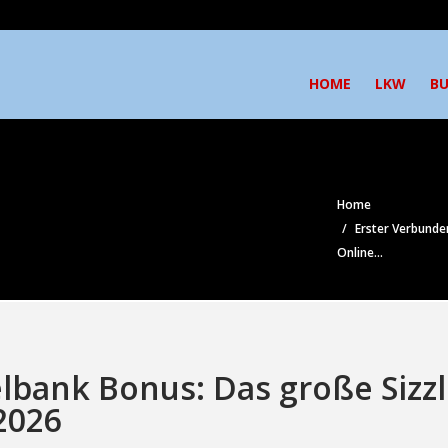
HOME
LKW
BU
Home
Erster Verbunde
Online...
lbank Bonus: Das große Sizz
 2026