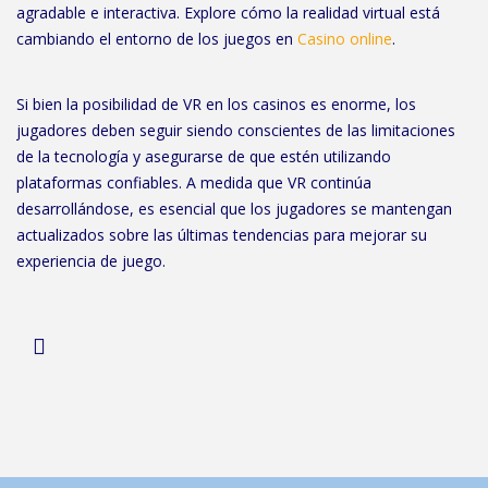
agradable e interactiva. Explore cómo la realidad virtual está
cambiando el entorno de los juegos en
Casino online
.
Si bien la posibilidad de VR en los casinos es enorme, los
jugadores deben seguir siendo conscientes de las limitaciones
de la tecnología y asegurarse de que estén utilizando
plataformas confiables. A medida que VR continúa
desarrollándose, es esencial que los jugadores se mantengan
actualizados sobre las últimas tendencias para mejorar su
experiencia de juego.