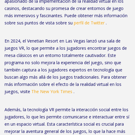
apasionado de la implementación de la realidad virtual en los
casinos, destacando su promesa de crear entornos de juego
más inmersivos y fascinantes. Puede obtener más información
sobre sus puntos de vista sobre su
perfil de Twitter
.
En 2024, el Venetian Resort en Las Vegas lanzó una sala de
juegos VR, lo que permite a los jugadores encontrar juegos de
mesa clásicos en un entorno totalmente cautivador. Este
programa no solo mejora la experiencia del juego, sino que
también captura a los jugadores expertos en tecnología que
buscan algo más allá de los juegos tradicionales. Para obtener
más información sobre el efecto de la realidad virtual en los
juegos, visite
The New York Times
.
Además, la tecnología VR permite la interacción social entre los
jugadores, lo que les permite comunicarse e interactuar entre sí
en un espacio virtual. Esta característica social es crucial para
mejorar la aventura general de los juegos, lo que la hace más