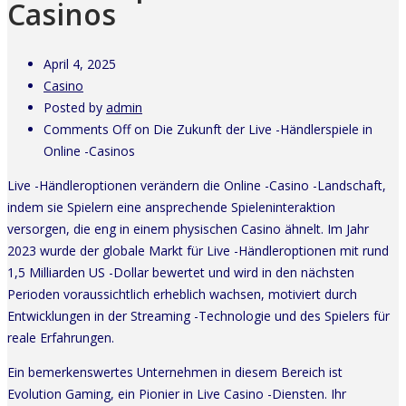
Casinos
April 4, 2025
Casino
Posted by
admin
Comments Off
on Die Zukunft der Live -Händlerspiele in
Online -Casinos
Live -Händleroptionen verändern die Online -Casino -Landschaft,
indem sie Spielern eine ansprechende Spieleninteraktion
versorgen, die eng in einem physischen Casino ähnelt. Im Jahr
2023 wurde der globale Markt für Live -Händleroptionen mit rund
1,5 Milliarden US -Dollar bewertet und wird in den nächsten
Perioden voraussichtlich erheblich wachsen, motiviert durch
Entwicklungen in der Streaming -Technologie und des Spielers für
reale Erfahrungen.
Ein bemerkenswertes Unternehmen in diesem Bereich ist
Evolution Gaming, ein Pionier in Live Casino -Diensten. Ihr