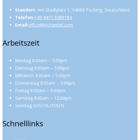
Standort:
Am Stadtplatz 1, 94060 Pocking, Deutschland
Telefon:
+49 4471 9389184
Email:
office@inchandel.com
Arbeitszeit
Montag 8:00am – 5:00pm
Dienstag 8:00am – 5:00pm
Mittwoch 8:00am – 5:00pm
Donnerstag 8:00am – 5:00pm
Freitag 8:00am – 5:00pm
Samstag 8:00am – 12:00pm
Sonntag GESCHLOSSEN
Schnelllinks