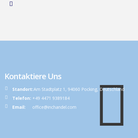
Kontaktiere Uns
Standort:
Am Stadtplatz 1, 94060 Pocking, Deutschland
Telefon:
+49 4471 9389184
Email:
office@inchandel.com