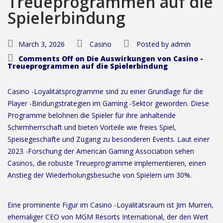
Treueprogrammen auf die
Spielerbindung
March 3, 2026
Casino
Posted by
admin
Comments Off
on Die Auswirkungen von Casino -
Treueprogrammen auf die Spielerbindung
Casino -Loyalitätsprogramme sind zu einer Grundlage für die
Player -Bindungstrategien im Gaming -Sektor geworden. Diese
Programme belohnen die Spieler für ihre anhaltende
Schirmherrschaft und bieten Vorteile wie freies Spiel,
Speisegeschäfte und Zugang zu besonderen Events. Laut einer
2023 -Forschung der American Gaming Association sehen
Casinos, die robuste Treueprogramme implementieren, einen
Anstieg der Wiederholungsbesuche von Spielern um 30%.
Eine prominente Figur im Casino -Loyalitätsraum ist Jim Murren,
ehemaliger CEO von MGM Resorts International, der den Wert