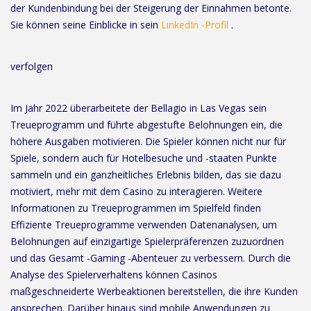
der Kundenbindung bei der Steigerung der Einnahmen betonte.
Sie können seine Einblicke in sein
LinkedIn -Profil
.
verfolgen
Im Jahr 2022 überarbeitete der Bellagio in Las Vegas sein
Treueprogramm und führte abgestufte Belohnungen ein, die
höhere Ausgaben motivieren. Die Spieler können nicht nur für
Spiele, sondern auch für Hotelbesuche und -staaten Punkte
sammeln und ein ganzheitliches Erlebnis bilden, das sie dazu
motiviert, mehr mit dem Casino zu interagieren. Weitere
Informationen zu Treueprogrammen im Spielfeld finden
Effiziente Treueprogramme verwenden Datenanalysen, um
Belohnungen auf einzigartige Spielerpräferenzen zuzuordnen
und das Gesamt -Gaming -Abenteuer zu verbessern. Durch die
Analyse des Spielerverhaltens können Casinos
maßgeschneiderte Werbeaktionen bereitstellen, die ihre Kunden
ansprechen. Darüber hinaus sind mobile Anwendungen zu