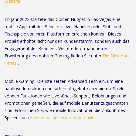
Website
.
Im Jahr 2022 startete das Golden Nugget in Las Vegas eine
mobile App, mit der Benutzer Live -Händlerspiele, Slots und
Tischspiele von ihren Plattformen erreichen können. Dieses
Projekt erhöhte nicht nur den Kundenstamm, sondern auch das
Engagement der Benutzer. Weitere Informationen zur
Erweiterung des mobilen Gaming finden Sie unter
Die New York
Times
.
Mobile Gaming -Dienste setzen Advanced Tech ein, um eine
nahtlose Interaktion und sichere Angebote anzubieten. Spieler
können Funktionen wie Live -Chat -Support, Belohnungen und
Promotionen genießen, die auf mobile Benutzer zugeschnitten
sind. Erforschen Sie, wie mobile Innovationen die Zukunft des
Spielens unter
beste online casino ohne oasis
.
gestalten.