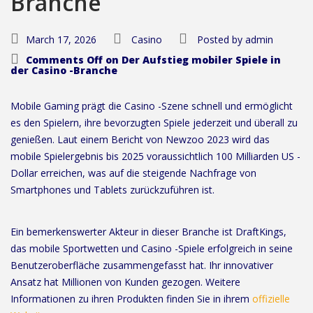
Branche
March 17, 2026
Casino
Posted by
admin
Comments Off
on Der Aufstieg mobiler Spiele in
der Casino -Branche
Mobile Gaming prägt die Casino -Szene schnell und ermöglicht
es den Spielern, ihre bevorzugten Spiele jederzeit und überall zu
genießen. Laut einem Bericht von Newzoo 2023 wird das
mobile Spielergebnis bis 2025 voraussichtlich 100 Milliarden US -
Dollar erreichen, was auf die steigende Nachfrage von
Smartphones und Tablets zurückzuführen ist.
Ein bemerkenswerter Akteur in dieser Branche ist DraftKings,
das mobile Sportwetten und Casino -Spiele erfolgreich in seine
Benutzeroberfläche zusammengefasst hat. Ihr innovativer
Ansatz hat Millionen von Kunden gezogen. Weitere
Informationen zu ihren Produkten finden Sie in ihrem
offizielle