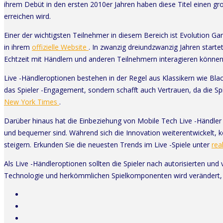
ihrem Debüt in den ersten 2010er Jahren haben diese Titel einen groß
erreichen wird.
Einer der wichtigsten Teilnehmer in diesem Bereich ist Evolution G
in ihrem
offizielle Website
. In zwanzig dreiundzwanzig Jahren starte
Echtzeit mit Händlern und anderen Teilnehmern interagieren können
Live -Händleroptionen bestehen in der Regel aus Klassikern wie Blac
das Spieler -Engagement, sondern schafft auch Vertrauen, da die Spi
New York Times
.
Darüber hinaus hat die Einbeziehung von Mobile Tech Live -Händler 
und bequemer sind. Während sich die Innovation weiterentwickelt, k
steigern. Erkunden Sie die neuesten Trends im Live -Spiele unter
rea
Als Live -Händleroptionen sollten die Spieler nach autorisierten 
Technologie und herkömmlichen Spielkomponenten wird verändert, wi