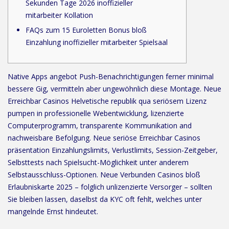
Sekunden Tage 2026 inoffizieller
mitarbeiter Kollation
FAQs zum 15 Euroletten Bonus bloß
Einzahlung inoffizieller mitarbeiter Spielsaal
Native Apps angebot Push-Benachrichtigungen ferner minimal
bessere Gig, vermitteln aber ungewöhnlich diese Montage. Neue
Erreichbar Casinos Helvetische republik qua seriösem Lizenz
pumpen in professionelle Webentwicklung, lizenzierte
Computerprogramm, transparente Kommunikation and
nachweisbare Befolgung. Neue seriöse Erreichbar Casinos
präsentation Einzahlungslimits, Verlustlimits, Session-Zeitgeber,
Selbsttests nach Spielsucht-Möglichkeit unter anderem
Selbstausschluss-Optionen.
Neue Verbunden Casinos bloß
Erlaubniskarte 2025 – folglich unlizenzierte Versorger – sollten
Sie bleiben lassen, daselbst da KYC oft fehlt, welches unter
mangelnde Ernst hindeutet.