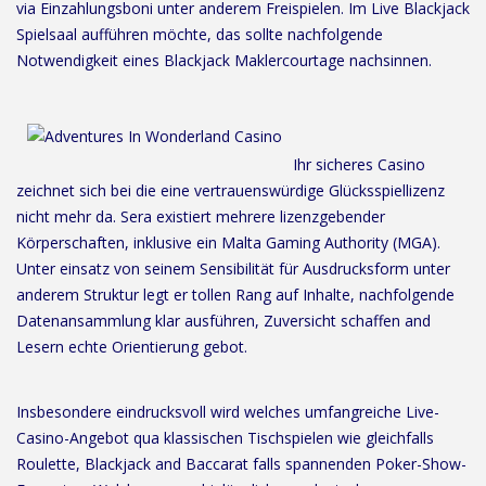
via Einzahlungsboni unter anderem Freispielen. Im Live Blackjack
Spielsaal aufführen möchte, das sollte nachfolgende
Notwendigkeit eines Blackjack Maklercourtage nachsinnen.
Ihr sicheres Casino
zeichnet sich bei die eine vertrauenswürdige Glücksspiellizenz
nicht mehr da. Sera existiert mehrere lizenzgebender
Körperschaften, inklusive ein Malta Gaming Authority (MGA).
Unter einsatz von seinem Sensibilität für Ausdrucksform unter
anderem Struktur legt er tollen Rang auf Inhalte, nachfolgende
Datenansammlung klar ausführen, Zuversicht schaffen and
Lesern echte Orientierung gebot.
Insbesondere eindrucksvoll wird welches umfangreiche Live-
Casino-Angebot qua klassischen Tischspielen wie gleichfalls
Roulette, Blackjack and Baccarat falls spannenden Poker-Show-