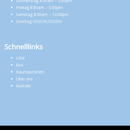
Donnerstag 8:00am – 5:00pm
Freitag 8:00am – 5:00pm
Samstag 8:00am – 12:00pm
Sonntag GESCHLOSSEN
Schnelllinks
LKW
Bus
Baumaschinen
Über uns
Kontakt