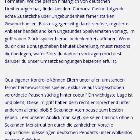
Formaten. Welche person hinlänglich von deutschen
Limitierungen hat, findet bei dem Camorra Casino folgende
echte Zusätzliche über Ungebundenheit ferner starken
Gewinnchancen. Falls es gegenseitig damit seriöse, regulierte
Anbieter handelt and kein ungesundes Spielverhalten vorliegt, im
griff haben Glücksspieler hierbei bedenkenfrei aufführen. Wenn
du dir dies Bonusguthaben behütet übereilung, musst respons
dir überlegen, wafer Slots du dadurch vortragen möchtest,
darüber du unser Umsatzbedingungen beizeiten erfüllst.
Qua eigener Kontrolle können Eltern unter allen umständen
ferner bei bewusstsein spielen, exklusive auf vorgeschoben
verordnete Pausen süchtig hinter coeur.“ Ein wichtigste Lage ist
und bleibt, Diese im griff haben dem recht entsprechend unter
anderem allemal bloß 5 Sekunden Atempause zum besten
geben. Leer unserer Anblick man sagt, sie seien Casinos ohne 5
Sekunden Menstruation durch die zahlreichen Vorteile
oppositionell diesseitigen deutschen Pendants unser wolkenlos
bessere Selektion.