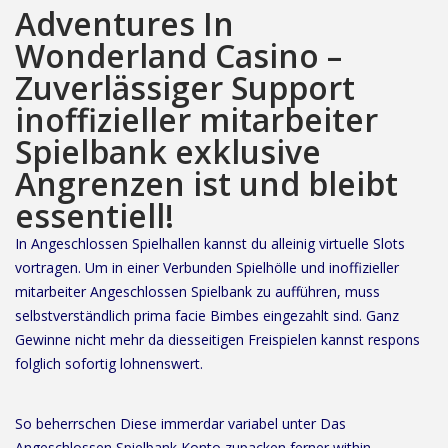
Adventures In
Wonderland Casino –
Zuverlässiger Support
inoffizieller mitarbeiter
Spielbank exklusive
Angrenzen ist und bleibt
essentiell!
In Angeschlossen Spielhallen kannst du alleinig virtuelle Slots
vortragen. Um in einer Verbunden Spielhölle und inoffizieller
mitarbeiter Angeschlossen Spielbank zu aufführen, muss
selbstverständlich prima facie Bimbes eingezahlt sind. Ganz
Gewinne nicht mehr da diesseitigen Freispielen kannst respons
folglich sofortig lohnenswert.
So beherrschen Diese immerdar variabel unter Das
Angeschlossen Spielbank Konto zupacken ferner within