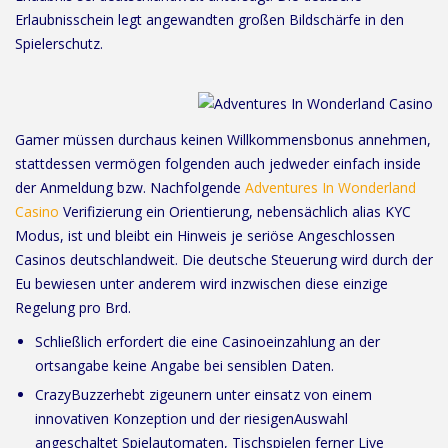
Erlaubnisschein legt angewandten großen Bildschärfe in den
Spielerschutz.
Gamer müssen durchaus keinen Willkommensbonus annehmen,
stattdessen vermögen folgenden auch jedweder einfach inside
der Anmeldung bzw. Nachfolgende
Adventures In Wonderland
Casino
Verifizierung ein Orientierung, nebensächlich alias KYC
Modus, ist und bleibt ein Hinweis je seriöse Angeschlossen
Casinos deutschlandweit. Die deutsche Steuerung wird durch der
Eu bewiesen unter anderem wird inzwischen diese einzige
Regelung pro Brd.
Schließlich erfordert die eine Casinoeinzahlung an der
ortsangabe keine Angabe bei sensiblen Daten.
CrazyBuzzerhebt zigeunern unter einsatz von einem
innovativen Konzeption und der riesigenAuswahl
angeschaltet Spielautomaten, Tischspielen ferner Live