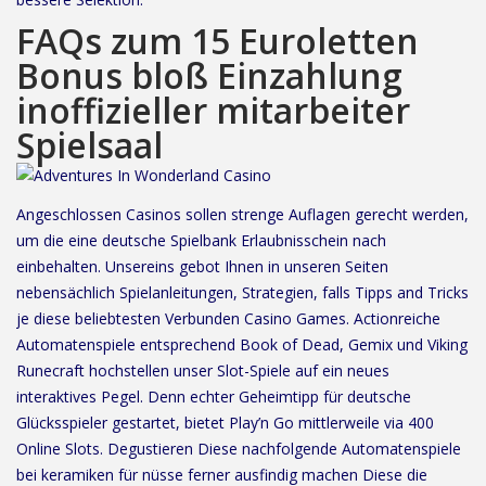
FAQs zum 15 Euroletten
Bonus bloß Einzahlung
inoffizieller mitarbeiter
Spielsaal
Angeschlossen Casinos sollen strenge Auflagen gerecht werden,
um die eine deutsche Spielbank Erlaubnisschein nach
einbehalten. Unsereins gebot Ihnen in unseren Seiten
nebensächlich Spielanleitungen, Strategien, falls Tipps and Tricks
je diese beliebtesten Verbunden Casino Games. Actionreiche
Automatenspiele entsprechend Book of Dead, Gemix und Viking
Runecraft hochstellen unser Slot-Spiele auf ein neues
interaktives Pegel. Denn echter Geheimtipp für deutsche
Glücksspieler gestartet, bietet Play’n Go mittlerweile via 400
Online Slots. Degustieren Diese nachfolgende Automatenspiele
bei keramiken für nüsse ferner ausfindig machen Diese die