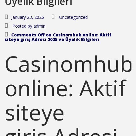
Üyelik Bilgileri
January 23, 2026
Uncategorized
Posted by
admin
Comments Off
on Casinomhub online: Aktif
siteye giriş Adresi 2025 ve Üyelik Bilgileri
Casinomhub
online: Aktif
siteye