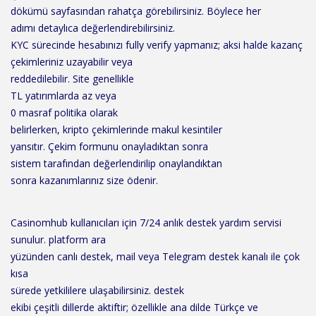
dökümü sayfasından rahatça görebilirsiniz. Böylece her
adımı detaylıca değerlendirebilirsiniz.
KYC sürecinde hesabınızı fully verify yapmanız; aksi halde kazanç
çekimleriniz uzayabilir veya
reddedilebilir. Site genellikle
TL yatırımlarda az veya
0 masraf politika olarak
belirlerken, kripto çekimlerinde makul kesintiler
yansıtır. Çekim formunu onayladıktan sonra
sistem tarafından değerlendirilip onaylandıktan
sonra kazanımlarınız size ödenir.
Casinomhub kullanıcıları için 7/24 anlık destek yardım servisi
sunulur. platform ara
yüzünden canlı destek, mail veya Telegram destek kanalı ile çok
kısa
sürede yetkililere ulaşabilirsiniz. destek
ekibi çeşitli dillerde aktiftir; özellikle ana dilde Türkçe ve