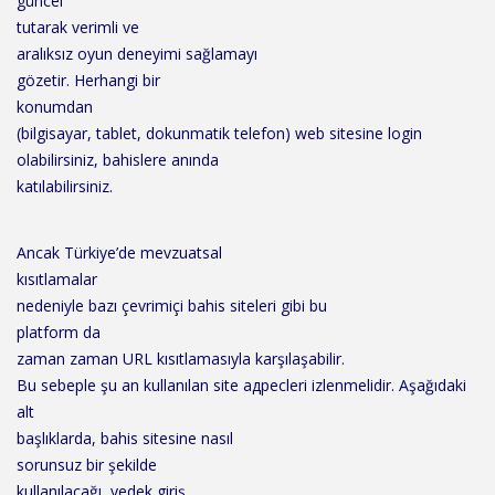
güncel
tutarak verimli ve
aralıksız oyun deneyimi sağlamayı
gözetir. Herhangi bir
konumdan
(bilgisayar, tablet, dokunmatik telefon) web sitesine login
olabilirsiniz, bahislere anında
katılabilirsiniz.
Ancak Türkiye’de mevzuatsal
kısıtlamalar
nedeniyle bazı çevrimiçi bahis siteleri gibi bu
platform da
zaman zaman URL kısıtlamasıyla karşılaşabilir.
Bu sebeple şu an kullanılan site адресleri izlenmelidir. Aşağıdaki
alt
başlıklarda, bahis sitesine nasıl
sorunsuz bir şekilde
kullanılacağı, yedek giriş