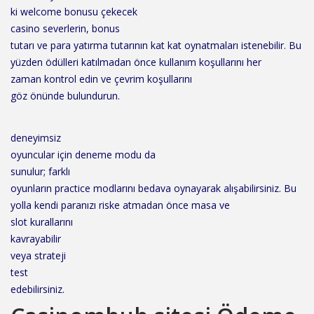
ki welcome bonusu çekecek
casino severlerin, bonus
tutarı ve para yatırma tutarının kat kat oynatmaları istenebilir. Bu
yüzden ödülleri katılmadan önce kullanım koşullarını her
zaman kontrol edin ve çevrim koşullarını
göz önünde bulundurun.
deneyimsiz
oyuncular için deneme modu da
sunulur; farklı
oyunların practice modlarını bedava oynayarak alışabilirsiniz. Bu
yolla kendi paranızı riske atmadan önce masa ve
slot kurallarını
kavrayabilir
veya strateji
test
edebilirsiniz.