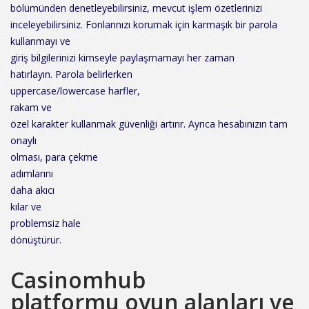
bölümünden denetleyebilirsiniz, mevcut işlem özetlerinizi
inceleyebilirsiniz. Fonlarınızı korumak için karmaşık bir parola
kullanmayı ve
giriş bilgilerinizi kimseyle paylaşmamayı her zaman
hatırlayın. Parola belirlerken
uppercase/lowercase harfler,
rakam ve
özel karakter kullanmak güvenliği artırır. Ayrıca hesabınızın tam
onaylı
olması, para çekme
adımlarını
daha akıcı
kılar ve
problemsiz hale
dönüştürür.
Casinomhub
platformu oyun alanları ve