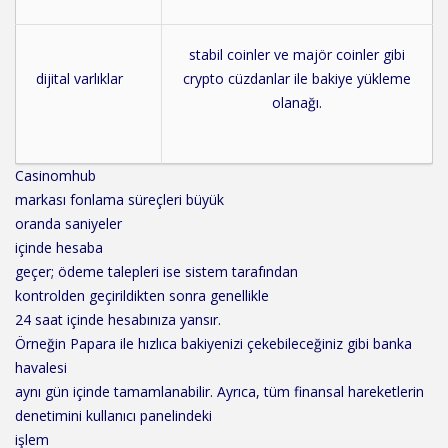
stabil coinler ve majör coinler gibi
dijital varlıklar
crypto cüzdanlar ile bakiye yükleme
olanağı.
Casinomhub
markası fonlama süreçleri büyük
oranda saniyeler
içinde hesaba
geçer; ödeme talepleri ise sistem tarafından
kontrolden geçirildikten sonra genellikle
24 saat içinde hesabınıza yansır.
Örneğin Papara ile hızlıca bakiyenizi çekebileceğiniz gibi banka
havalesi
aynı gün içinde tamamlanabilir. Ayrıca, tüm finansal hareketlerin
denetimini kullanıcı panelindeki
işlem