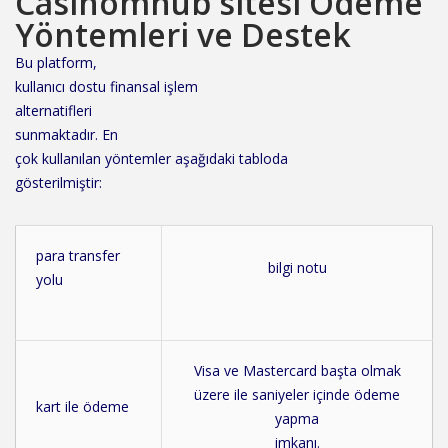
Casinomhub sitesi Ödeme
Yöntemleri ve Destek
Bu platform,
kullanıcı dostu finansal işlem
alternatifleri
sunmaktadır. En
çok kullanılan yöntemler aşağıdaki tabloda
gösterilmiştir:
para transfer
bilgi notu
yolu
Visa ve Mastercard başta olmak
üzere ile saniyeler içinde ödeme
kart ile ödeme
yapma
imkanı.