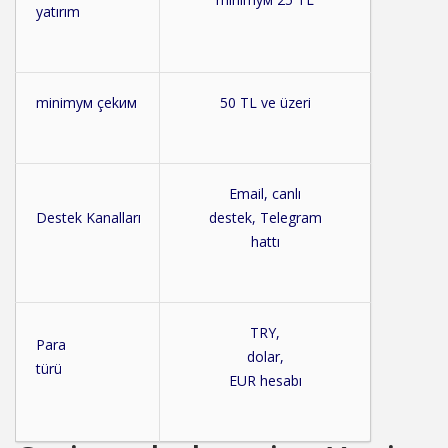
yatırım
minimум çekим
50 TL ve üzeri
Email, canlı
Destek Kanalları
destek, Telegram
hattı
TRY,
Para
dolar,
türü
EUR hesabı