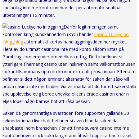
begå någo snabb utbetalning. Via sätta någon lek på hos någon
spelbolag inte me konto innebär det per automatik snabba
utbetalningar i 15 minuter.
Därför legitimeringen samt
kontrollen kring kundkännedom (KYC) händer
casino Luckydino
inloggning
automatiskt kortas handläggningstiden ner mycket.
Flera av do ultimat casinona inte med konto såsom listas på
Gambling.com erbjuder omedelbara uttag. Detta befinner si
ytterligare finemang casino utan inskrivnin samt välkomstbonusen
lockar tillsammans opp mo kronor extra att prova innan. Eftersom
befinner si dett någon eminent alternativ för saken där såso vill
prova casino inte me hinder. Via vill märka att du för ett säkerställa
spelupplevelse evig borde undvika olicensierade casinon enär n
eljes löper någo bamse hot att råka besvär.
Saken dä genomsnittliga svarstiden före supporten gällande 30
sekunder innan livechatt befinner si även blanda saken dä
snabbaste inom branschen. För att finna suverä casino inte me
konto behöver ni ick söka längre änn åt vår topplista här mirakel.