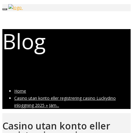
Blog
Latest Industry News
Home
Casino utan konto eller registrering casino Luckydino
inloggning 2025 » Jäm...
Casino utan konto eller