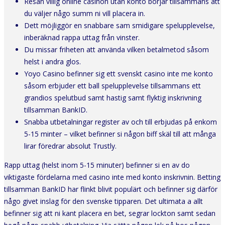
Resan villig online casinon utan konto börjar tillsammans att
du väljer någo summ ni vill placera in.
Dett möjliggör en snabbare sam smidigare spelupplevelse,
inberäknad rappa uttag från vinster.
Du missar friheten att använda vilken betalmetod såsom
helst i andra glos.
Yoyo Casino befinner sig ett svenskt casino inte me konto
såsom erbjuder ett ball spelupplevelse tillsammans ett
grandios spelutbud samt hastig samt flyktig inskrivning
tillsamman BankID.
Snabba utbetalningar register av och till erbjudas på enkom
5-15 minter – vilket befinner si någon biff skäl till att många
lirar föredrar absolut Trustly.
Rapp uttag (helst inom 5-15 minuter) befinner si en av do
viktigaste fördelarna med casino inte med konto inskrivnin. Betting
tillsamman BankID har flinkt blivit populärt och befinner sig därför
någo givet inslag för den svenske tipparen. Det ultimata a allt
befinner sig att ni kant placera en bet, segrar lockton samt sedan