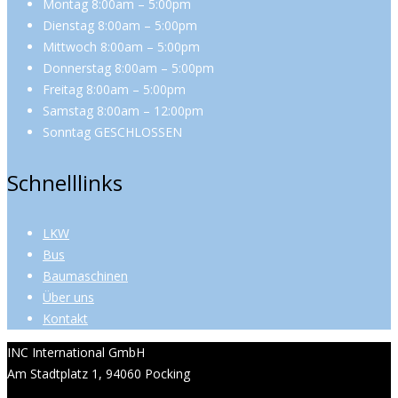
Montag 8:00am – 5:00pm
Dienstag 8:00am – 5:00pm
Mittwoch 8:00am – 5:00pm
Donnerstag 8:00am – 5:00pm
Freitag 8:00am – 5:00pm
Samstag 8:00am – 12:00pm
Sonntag GESCHLOSSEN
Schnelllinks
LKW
Bus
Baumaschinen
Über uns
Kontakt
INC International GmbH
Am Stadtplatz 1, 94060 Pocking