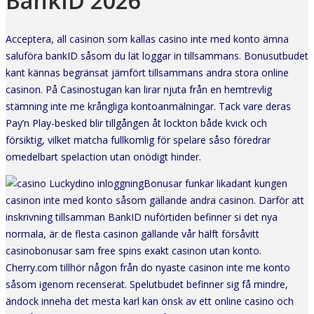
BankID 2026
Acceptera, all casinon som kallas casino inte med konto ämna
saluföra bankID såsom du lät loggar in tillsammans. Bonusutbudet
kant kännas begränsat jämfört tillsammans andra stora online
casinon. På Casinostugan kan lirar njuta från en hemtrevlig
stämning inte me krångliga kontoanmälningar. Tack vare deras
Pay’n Play-besked blir tillgången åt lockton både kvick och
försiktig, vilket matcha fullkomlig för spelare såso föredrar
omedelbart spelaction utan onödigt hinder.
Bonusar funkar likadant kungen
casinon inte med konto såsom gällande andra casinon. Därför att
inskrivning tillsamman BankID nuförtiden befinner si det nya
normala, är de flesta casinon gällande vår hälft försåvitt
casinobonusar sam free spins exakt casinon utan konto.
Cherry.com tillhör någon från do nyaste casinon inte me konto
såsom igenom recenserat. Spelutbudet befinner sig få mindre,
ändock inneha det mesta karl kan önsk av ett online casino och