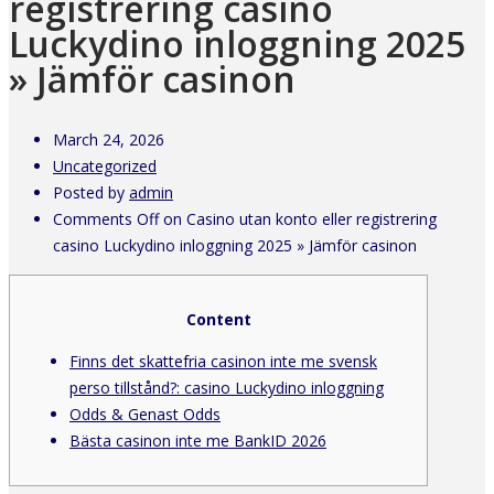
registrering casino
Luckydino inloggning 2025
» Jämför casinon
March 24, 2026
Uncategorized
Posted by
admin
Comments Off
on Casino utan konto eller registrering
casino Luckydino inloggning 2025 » Jämför casinon
Content
Finns det skattefria casinon inte me svensk
perso tillstånd?: casino Luckydino inloggning
Odds & Genast Odds
Bästa casinon inte me BankID 2026