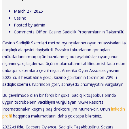
March 27, 2025
Casino
Posted by
admin
Comments Off
on Casino Sadiqlik Proqramlarının Təkamülü
Casino Sadiqlik Sxemləri metod oyunçularının oyun müəssisələri ilə
qarşılıqlı əlaqəsini dəyişdirdi. Əvvəlcə təkrarlanan qonaqları
mükafatlandırmaq üçün hazırlanmış bu təşəbbüslər oyunçunun
nişanını yaxşılaşdırmaq üçün məlumatların təhlilindən istifadə edən
qabaqcıl sistemlərə çevrilmişdir. Amerika Oyun Assosiasiyasının
2023-cü il hesabatına görə, kazino gəlirlərinin təxminən 70% -i
sadiqlik sxemi üzvlərindən gəlir, sənayedə əhəmiyyətini vurğulayır.
Bu çevrilmədə olan bir fərqli bir şəxs, Sadiqlik təşəbbüslərində
uyğun təcrübələrin vacibliyini vurğulayan MGM Resorts
International-ın keçmiş baş direktoru Jim Murren-dir. Onun
linkedin
profil
haqqında məlumatlarını daha çox tapa bilərsiniz.
2022-ci ildə, Caesars Əyləncə, Sadiqlik Təşəbbüsünü, Sezars