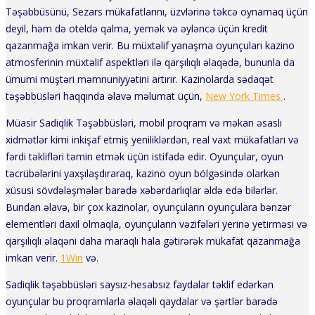
Təşəbbüsünü, Sezars mükafatlarını, üzvlərinə təkcə oynamaq üçün
deyil, həm də oteldə qalma, yemək və əyləncə üçün kredit
qazanmağa imkan verir. Bu müxtəlif yanaşma oyunçuları kazino
atmosferinin müxtəlif aspektləri ilə qarşılıqlı əlaqədə, bununla da
ümumi müştəri məmnuniyyətini artırır. Kazinolarda sədaqət
təşəbbüsləri haqqında əlavə məlumat üçün,
New York Times
.
Müasir Sadiqlik Təşəbbüsləri, mobil proqram və məkan əsaslı
xidmətlər kimi inkişaf etmiş yeniliklərdən, real vaxt mükafatları və
fərdi təklifləri təmin etmək üçün istifadə edir. Oyunçular, oyun
təcrübələrini yaxşılaşdıraraq, kazino oyun bölgəsində olarkən
xüsusi sövdələşmələr barədə xəbərdarlıqlar əldə edə bilərlər.
Bundan əlavə, bir çox kazinolar, oyunçuların oyunçulara bənzər
elementləri daxil olmaqla, oyunçuların vəzifələri yerinə yetirməsi və
qarşılıqlı əlaqəni daha maraqlı hala gətirərək mükafat qazanmağa
imkan verir.
1Win
və.
Sadiqlik təşəbbüsləri saysız-hesabsız faydalar təklif edərkən
oyunçular bu proqramlarla əlaqəli qaydalar və şərtlər barədə