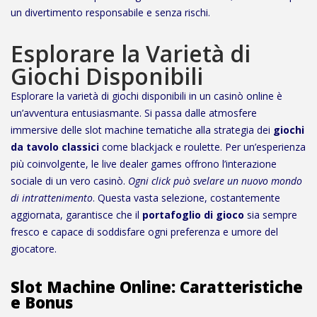
un divertimento responsabile e senza rischi.
Esplorare la Varietà di
Giochi Disponibili
Esplorare la varietà di giochi disponibili in un casinò online è
un’avventura entusiasmante. Si passa dalle atmosfere
immersive delle slot machine tematiche alla strategia dei
giochi
da tavolo classici
come blackjack e roulette. Per un’esperienza
più coinvolgente, le live dealer games offrono l’interazione
sociale di un vero casinò.
Ogni click può svelare un nuovo mondo
di intrattenimento
. Questa vasta selezione, costantemente
aggiornata, garantisce che il
portafoglio di gioco
sia sempre
fresco e capace di soddisfare ogni preferenza e umore del
giocatore.
Slot Machine Online: Caratteristiche
e Bonus