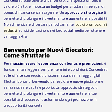
Concentrati sulle offerte di benvenuto, che spesso offrono il
valore più alto, e imposta un budget per sfruttare i free spin o i
bonus di ricarica senza esagerare. Un
approccio strategico
ti
permette di prolungare il divertimento e aumentare le possibilità.
Non dimenticare di cercare periodicamente
codici promozionali
esclusivi
sui siti dei casinò o nei loro social media per ottenere
vantaggi extra.
Benvenuto per Nuovi Giocatori:
Come Sfruttarlo
Per
massimizzare l’esperienza con bonus e promozioni
, è
fondamentale leggere sempre i termini e condizioni. Concentrati
sulle offerte con requisiti di scommessa chiari e raggiungibili.
Sfrutta i bonus di benvenuto per esplorare nuove piattaforme
senza rischiare capitale proprio. Un approccio strategico ti
permette di prolungare il divertimento e aumentare le tue
possibilità di successo, trasformando ogni promozione in
un’opportunità concreta.