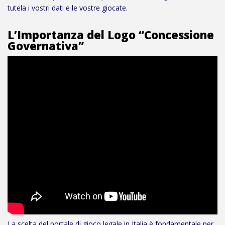
tutela i vostri dati e le vostre giocate.
L’Importanza del Logo “Concessione
Governativa”
La scelta del portale di gioco legale in Italia è fondamentale per