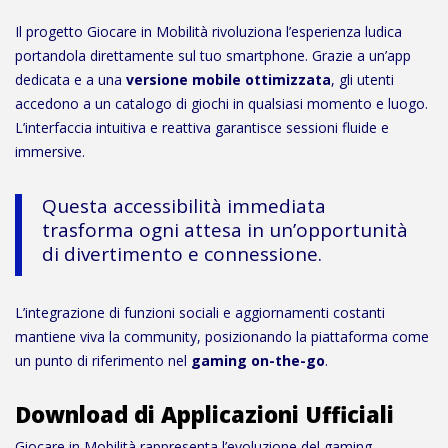
Il progetto Giocare in Mobilità rivoluziona l’esperienza ludica
portandola direttamente sul tuo smartphone. Grazie a un’app
dedicata e a una
versione mobile ottimizzata
, gli utenti
accedono a un catalogo di giochi in qualsiasi momento e luogo.
L’interfaccia intuitiva e reattiva garantisce sessioni fluide e
immersive.
Questa accessibilità immediata
trasforma ogni attesa in un’opportunità
di divertimento e connessione.
L’integrazione di funzioni sociali e aggiornamenti costanti
mantiene viva la community, posizionando la piattaforma come
un punto di riferimento nel
gaming on-the-go
.
Download di Applicazioni Ufficiali
Giocare in Mobilità rappresenta l’evoluzione del gaming,