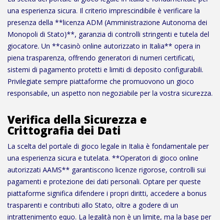
una esperienza sicura. Il criterio imprescindibile è verificare la
presenza della **licenza ADM (Amministrazione Autonoma dei
Monopoli di Stato)**, garanzia di controlli stringenti e tutela del
giocatore. Un **casinò online autorizzato in Italia** opera in
piena trasparenza, offrendo generatori di numeri certificati,
sistemi di pagamento protetti e limiti di deposito configurabili.
Privilegiate sempre piattaforme che promuovono un gioco
responsabile, un aspetto non negoziabile per la vostra sicurezza.
Verifica della Sicurezza e
Crittografia dei Dati
La scelta del portale di gioco legale in Italia è fondamentale per
una esperienza sicura e tutelata. **Operatori di gioco online
autorizzati AAMS** garantiscono licenze rigorose, controlli sui
pagamenti e protezione dei dati personali. Optare per queste
piattaforme significa difendere i propri diritti, accedere a bonus
trasparenti e contributi allo Stato, oltre a godere di un
intrattenimento equo. La legalità non è un limite, ma la base per