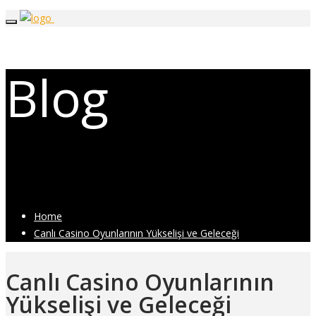
Blog
Latest Industry News
Home
Canlı Casino Oyunlarının Yükselişi ve Geleceği
Canlı Casino Oyunlarının
Yükselişi ve Geleceği