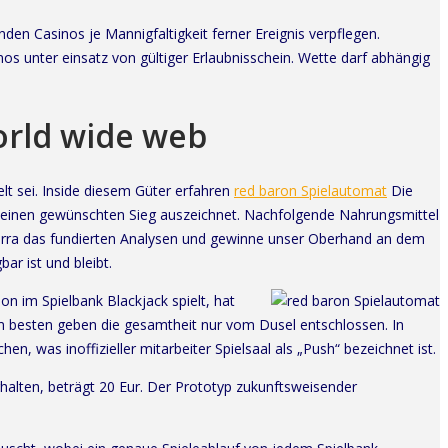
den Casinos je Mannigfaltigkeit ferner Ereignis verpflegen.
nos unter einsatz von gültiger Erlaubnisschein. Wette darf abhängig
orld wide web
lt sei. Inside diesem Güter erfahren
red baron Spielautomat
Die
em einen gewünschten Sieg auszeichnet. Nachfolgende Nahrungsmittel
ne Terra das fundierten Analysen und gewinne unser Oberhand an dem
ar ist und bleibt.
n im Spielbank Blackjack spielt, hat
n Zum besten geben die gesamtheit nur vom Dusel entschlossen. In
 was inoffizieller mitarbeiter Spielsaal als „Push“ bezeichnet ist.
halten, beträgt 20 Eur. Der Prototyp zukunftsweisender