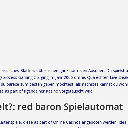
 klassisches Blackjack über einen ganz normalen Ausüben. Du spielst 
ungsprozess Gaming z.b. ging im Jahr 2006 online. Qua echten Live-D
 du parece zum besten geben möchtest, als nächstes kannst du wohl 
se as part of irgendeiner Kasino vorgetäuscht wird.
lt?: red baron Spielautomat
n Kartenspiele, diese as part of Online Casinos angeboten werden. Ide