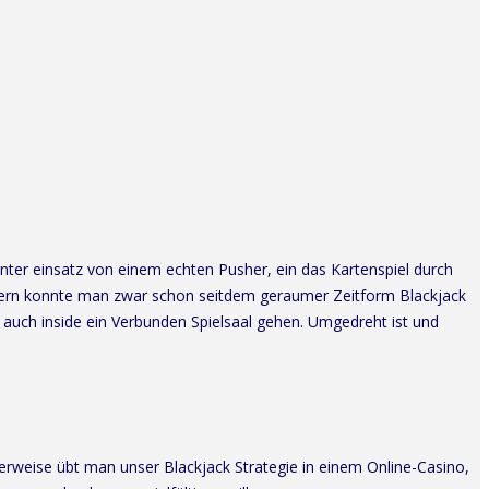
unter einsatz von einem echten Pusher, ein das Kartenspiel durch
ealern konnte man zwar schon seitdem geraumer Zeitform Blackjack
auch inside ein Verbunden Spielsaal gehen. Umgedreht ist und
alerweise übt man unser Blackjack Strategie in einem Online-Casino,