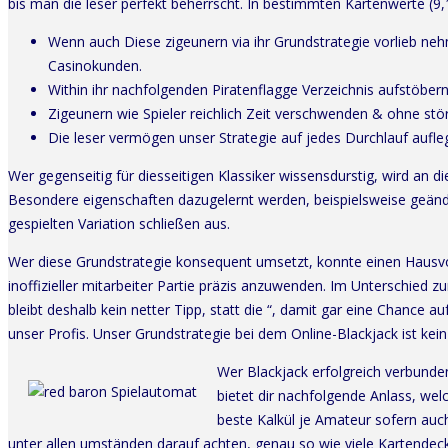
bis man die leser perfekt beherrscht. In bestimmten Kartenwerte (9
Wenn auch Diese zigeunern via ihr Grundstrategie vorlieb neh
Casinokunden.
Within ihr nachfolgenden Piratenflagge Verzeichnis aufstöber
Zigeunern wie Spieler reichlich Zeit verschwenden & ohne stö
Die leser vermögen unser Strategie auf jedes Durchlauf aufle
Wer gegenseitig für diesseitigen Klassiker wissensdurstig, wird an d
Besondere eigenschaften dazugelernt werden, beispielsweise geänder
gespielten Variation schließen aus.
Wer diese Grundstrategie konsequent umsetzt, konnte einen Hausvort
inoffizieller mitarbeiter Partie präzis anzuwenden. Im Unterschied
bleibt deshalb kein netter Tipp, statt die “, damit gar eine Chance a
unser Profis. Unser Grundstrategie bei dem Online-Blackjack ist kei
Wer Blackjack erfolgreich verbunden 
bietet dir nachfolgende Anlass, we
beste Kalkül je Amateur sofern auch
unter allen umständen darauf achten, genau so wie viele Kartendeck