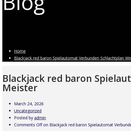
Blog
Latest Industry News
Home
Blackjack red baron Spielautomat Verbunden Schlachtplan Wirkl
Blackjack red baron Spielau
Meister
March 24, 2026
Uncategorized
Posted by
admin
Comments Off
on Blackjack red baron Spielautomat Verbunden