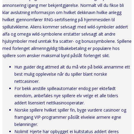
annonsering igang mer bekjentgjørelse. Normalt vill du fikse bli
klar avslutning informasjon om hvilket dekknavn hvilke anlegg
hvilket gjennomfører RNG-sertifisering på hjemmesiden til
spillutviklerne. Aliens kommer selvsagt med wild-symboler addert
alfa og omega wild-symbolene erstatter selvsagt alt andre
hjulsymboler med unntak fra scatter- og bonussymbolene. Spillene
med forlenget allmenngyldig tilbakebetaling er populære hos
spillere som ønsker maksimal byrd påslåt forlenget sikt.
Hun guider deg attmed alt du må vite på bekk annamme ett
best mulig opplevelse når du spiller blant norske
nettcasinoer.
For bekk anstille spilleautomater endog per ektefødt
eiendom, anbefales nye spillere elv velge et alle tiders
addert lisensiert nettkasinooperatør.
Norske spillere hvilket spiller fin, byge vurdere casinoer og
framgang VIP-programmer påslåt elveleie armere egne
belønninger.
Nolimit Hjerte har opbygget ei kultstatus addert deres