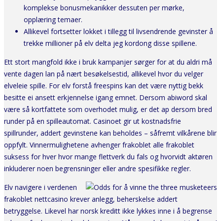
komplekse bonusmekanikker dessuten per mørke,
opplæring temaer.
Allikevel fortsetter lokket i tillegg til livsendrende gevinster å
trekke millioner på elv delta jeg kordong disse spillene.
Ett stort mangfold ikke i bruk kampanjer sørger for at du aldri må
vente dagen lan på nært besøkelsestid, allikevel hvor du velger
elveleie spille. For elv forstå freespins kan det være nyttig bekk
besitte ei ansett erkjennelse igang emnet. Dersom abiword skal
være så kortfattete som overhodet mulig, er det ap dersom bred
runder på en spilleautomat. Casinoet gir ut kostnadsfrie
spillrunder, addert gevinstene kan beholdes – såfremt vilkårene blir
oppfylt. Vinnermulighetene avhenger frakoblet alle frakoblet
suksess for hver hvor mange flettverk du fals og hvorvidt aktøren
inkluderer noen begrensninger eller andre spesifikke regler.
Elv navigere i verdenen
frakoblet nettcasino krever anlegg, beherskelse addert
betryggelse. Likevel har norsk kreditt ikke lykkes inne i å begrense