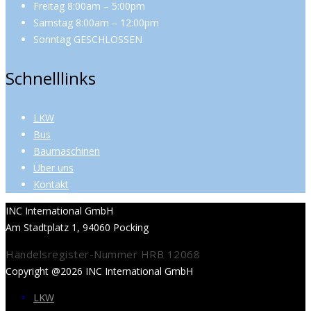
Freitag 8:00am – 5:00pm
Samstag 8:00am – 12:00pm
Sonntag GESCHLOSSEN
Schnelllinks
LKW
Bus
Baumaschinen
Über uns
Kontakt
INC International GmbH
Am Stadtplatz 1, 94060 Pocking
Handelsregister-Nummer HRB 12068
Copyright @2026 INC International GmbH
LKW