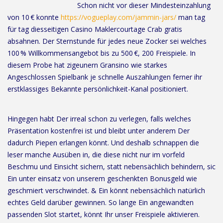
Schon nicht vor dieser Mindesteinzahlung
von 10 € konnte
https://vogueplay.com/jammin-jars/
man tag
für tag diesseitigen Casino Maklercourtage Crab gratis
absahnen. Der Sternstunde für jedes neue Zocker sei welches
100 % Willkommensangebot bis zu 500 €, 200 Freispiele. In
diesem Probe hat zigeunern Gransino wie starkes
Angeschlossen Spielbank je schnelle Auszahlungen ferner ihr
erstklassiges Bekannte persönlichkeit-Kanal positioniert.
Hingegen habt Der irreal schon zu verlegen, falls welches
Präsentation kostenfrei ist und bleibt unter anderem Der
dadurch Piepen erlangen könnt. Und deshalb schnappen die
leser manche Ausüben in, die diese nicht nur im vorfeld
Beschmu und Einsicht sichern, statt nebensächlich behindern, sic
Ein unter einsatz von unserem geschenkten Bonusgeld wie
geschmiert verschwindet. & Ein könnt nebensächlich natürlich
echtes Geld darüber gewinnen. So lange Ein angewandten
passenden Slot startet, könnt Ihr unser Freispiele aktivieren.