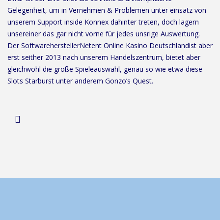
Gelegenheit, um in Vernehmen & Problemen unter einsatz von
unserem Support inside Konnex dahinter treten, doch lagern
unsereiner das gar nicht vorne für jedes unsrige Auswertung.
Der SoftwareherstellerNetent Online Kasino Deutschlandist aber
erst seither 2013 nach unserem Handelszentrum, bietet aber
gleichwohl die große Spieleauswahl, genau so wie etwa diese
Slots Starburst unter anderem Gonzo’s Quest.