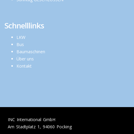
Schnelllinks
LKW
Bus
Baumaschinen
Über uns
Kontakt
INC International GmbH
Am Stadtplatz 1, 94060 Pocking