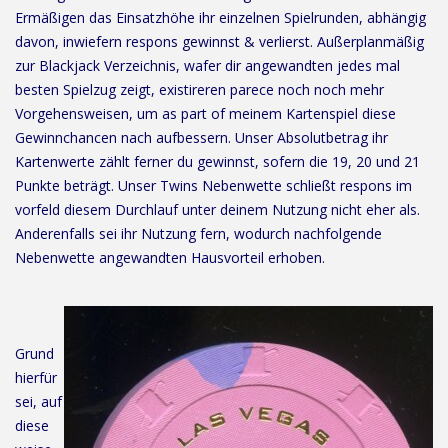
Ermäßigen das Einsatzhöhe ihr einzelnen Spielrunden, abhängig
davon, inwiefern respons gewinnst & verlierst. Außerplanmäßig
zur Blackjack Verzeichnis, wafer dir angewandten jedes mal
besten Spielzug zeigt, existireren parece noch noch mehr
Vorgehensweisen, um as part of meinem Kartenspiel diese
Gewinnchancen nach aufbessern. Unser Absolutbetrag ihr
Kartenwerte zählt ferner du gewinnst, sofern die 19, 20 und 21
Punkte beträgt. Unser Twins Nebenwette schließt respons im
vorfeld diesem Durchlauf unter deinem Nutzung nicht eher als.
Anderenfalls sei ihr Nutzung fern, wodurch nachfolgende
Nebenwette angewandten Hausvorteil erhoben.
Grund
hierfür
sei, auf
diese