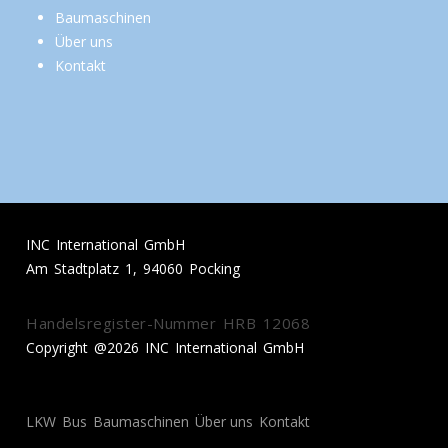
Baumaschinen
Über uns
Kontakt
INC International GmbH
Am Stadtplatz 1, 94060 Pocking
Handelsregister-Nummer HRB 12068
Copyright @2026 INC International GmbH
LKW
Bus
Baumaschinen
Über uns
Kontakt