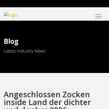
Blog
Latest Industry News
Angeschlossen Zocken
inside Land der dichter