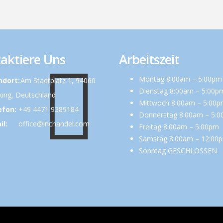
aktiere Uns
Arbeitszeit
Montag 8:00am – 5:00pm
ndort:
Am Stadtplatz 1, 94060
Dienstag 8:00am – 5:00p
ing, Deutschland
Mittwoch 8:00am – 5:00
efon:
+49 4471 9389184
Donnerstag 8:00am – 5:
il:
office@inchandel.com
Freitag 8:00am – 5:00pm
Samstag 8:00am – 12:00
Sonntag GESCHLOSSEN