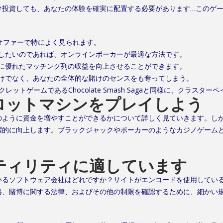
け投資しても、あなたの体験を確実に配置する必要があります…このゲ
オファーで特によく見られます。
したいのであれば、オンラインポーカーが最適な方法です。
に優れたマッチング列の収益を向上させることができます。
けでなく、あなたの全体的な賭けのセンスをも奪ってしまう。
は、有名なシークレットゲームであるChocolate Smash Sagaと同様に、
ロットマシンをプレイしよう
のように資金を増やすことができるかについて詳しく見ていきます。し
​躍的に向上します。ブラックジャックやポーカーのようなカジノゲーム
ラティリティに適しています
いるソフトウェア会社はどれですか？サイトがエンコードを使用してい
格、賭博に関する法律、およびその他の制限を確認するために、細かい