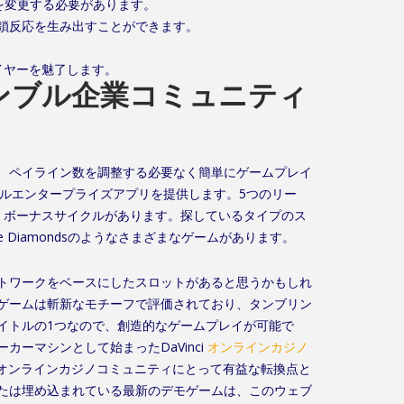
の数を変更する必要があります。
鎖反応を生み出すことができます。
イヤーを魅了します。
ャンブル企業コミュニティ
、ペイライン数を調整する必要なく簡単にゲームプレイ
ャンブルエンタープライズアプリを提供します。5つのリー
ン、ボーナスサイクルがあります。探しているタイプのス
nsive Diamondsのようなさまざまなゲームがあります。
トワークをベースにしたスロットがあると思うかもしれ
ゲームは斬新なモチーフで評価されており、タンブリン
イトルの1つなので、創造的なゲームプレイが可能で
カーマシンとして始まったDaVinci
オンラインカジノ
ondsは、オンラインカジノコミュニティにとって有益な転換点と
たは埋め込まれている最新のデモゲームは、このウェブ