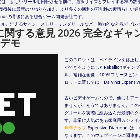
ndsカジノゲームでは、新しいリールを回転させる前に、選択サイズとプレイする枠
獲得後に最新のひねりを加え、より多くの勝利の可能性の素晴らしい連
ce diamondsの背後にある総合ゲーム開発会社です。
リール、消えるサイン、ストリーミングリールなど、魅力的な外観でプレ
関する意見 2026 完全なギ
ルデモ
このスロットは、ペイラインを修正し
ができるようにしたRebellionギ
ル、複雑な画像、100%フリースピ
ロットに関しては、Da Vinci Expe
古いビデオゲームなので、他にもアー
ませんが、そうではありません。この
グリールを実際に組み込んだ最初のタ
す。非常に人気のある家庭用カジノポー
無料チップ
Expensive Diam
なります。このウェブページに関連ま