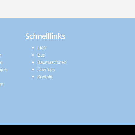
Schnelllinks
LKW
m
Bus
pm
Baumaschinen
00pm
Über uns
Kontakt
pm