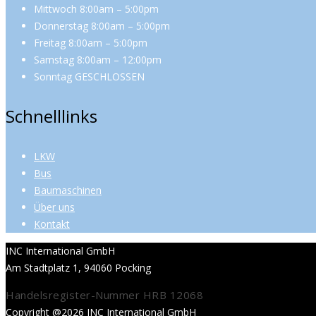
Mittwoch 8:00am – 5:00pm
Donnerstag 8:00am – 5:00pm
Freitag 8:00am – 5:00pm
Samstag 8:00am – 12:00pm
Sonntag GESCHLOSSEN
Schnelllinks
LKW
Bus
Baumaschinen
Über uns
Kontakt
INC International GmbH
Am Stadtplatz 1, 94060 Pocking
Handelsregister-Nummer HRB 12068
Copyright @2026 INC International GmbH